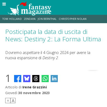
TOM HOLLAND
ZENDAYA
JON BERNTHAL
CHRISTOPHER NOLAN
Posticipata la data di uscita di
STRANIMONDI
LUCCA COMICS & GAMES
ODISSEA
CHRIS MCKENNA
News: Destiny 2: La Forma Ultima
DESTIN DANIEL CRETTON
ERIK SOMMERS
Dovremo aspettare il 4 Giugno 2024 per avere la
nuova espansione di
Destiny 2
.
1
Articolo di
Irene Grazzini
Giovedì
30 novembre 2023
A
A