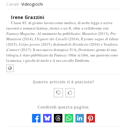
Canale:
Videogiochi
Irene Grazzini
Classe 85, di giorno lavora come medico, di notte legge e scrive
racconti e romanzi fantasy, storici e sci-fi, oltre a collaborare con
Fantasy Magazine
. Al momento ha pubblicato:
Mutation
(2013),
Pre-
Mutation
(2014),
I Signori dei Cavalli
(2014),
Il primo sogno di Ishtar
(2015),
Colpo grosso
(2015),
Indomabile Desiderio
(2016) e
Vendetta
d'amore
(2017). Il suo nuovo distopico Y/A,
Dominant
, primo di una
trilogia, è stato pubblicato da Fanucci. Oltre ai libri, sue passioni sono
la musica, i giochi di ruolo e il suo cavallo Emiltom.
Questo articolo ti è piaciuto?
Condividi questa pagina: