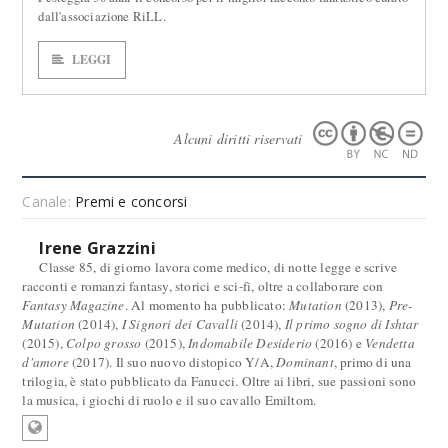
dall'associazione RiLL.
LEGGI
Alcuni diritti riservati
Canale:
Premi e concorsi
Irene Grazzini
Classe 85, di giorno lavora come medico, di notte legge e scrive
racconti e romanzi fantasy, storici e sci-fi, oltre a collaborare con
Fantasy Magazine
. Al momento ha pubblicato:
Mutation
(2013),
Pre-
Mutation
(2014),
I Signori dei Cavalli
(2014),
Il primo sogno di Ishtar
(2015),
Colpo grosso
(2015),
Indomabile Desiderio
(2016) e
Vendetta
d'amore
(2017). Il suo nuovo distopico Y/A,
Dominant
, primo di una
trilogia, è stato pubblicato da Fanucci. Oltre ai libri, sue passioni sono
la musica, i giochi di ruolo e il suo cavallo Emiltom.