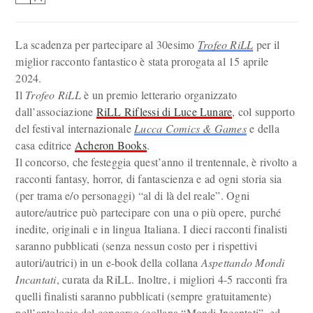
La scadenza per partecipare al 30esimo
Trofeo RiLL
per il
miglior racconto fantastico è stata prorogata al 15 aprile
2024.
Il
Trofeo RiLL
è un premio letterario organizzato
dall’associazione
RiLL Riflessi di Luce Lunare
, col supporto
del festival internazionale
Lucca Comics & Games
e della
casa editrice
Acheron Books
.
Il concorso, che festeggia quest’anno il trentennale, è rivolto a
racconti fantasy, horror, di fantascienza e ad ogni storia sia
(per trama e/o personaggi) “al di là del reale”. Ogni
autore/autrice può partecipare con una o più opere, purché
inedite, originali e in lingua Italiana. I dieci racconti finalisti
saranno pubblicati (senza nessun costo per i rispettivi
autori/autrici) in un e-book della collana
Aspettando Mondi
Incantati
, curata da RiLL. Inoltre, i migliori 4-5 racconti fra
quelli finalisti saranno pubblicati (sempre gratuitamente)
nell’antologia del concorso (collana “Mondi Incantati”, ed.