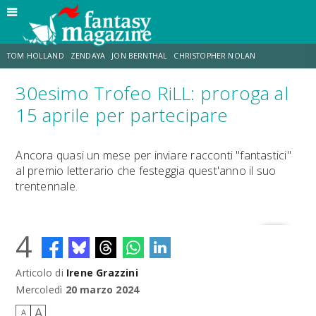
TOM HOLLAND
ZENDAYA
JON BERNTHAL
CHRISTOPHER NOLAN
30esimo Trofeo RiLL: proroga al
STRANIMONDI
LUCCA COMICS & GAMES
ODISSEA
CHRIS MCKENNA
15 aprile per partecipare
DESTIN DANIEL CRETTON
ERIK SOMMERS
Ancora quasi un mese per inviare racconti "fantastici"
al premio letterario che festeggia quest'anno il suo
trentennale.
4
Articolo di
Irene Grazzini
Mercoledì
20 marzo 2024
A
A