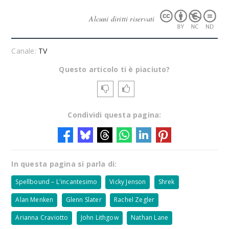
Alcuni diritti riservati
Canale:
TV
Questo articolo ti è piaciuto?
Condividi questa pagina:
In questa pagina si parla di:
Spellbound – L'incantesimo
Vicky Jenson
Shrek
Alan Menken
Glenn Slater
Rachel Zegler
Arianna Craviotto
John Lithgow
Nathan Lane