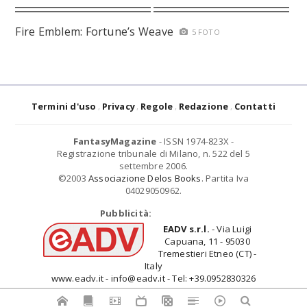
Fire Emblem: Fortune’s Weave
5 FOTO
Termini d'uso
Privacy
Regole
Redazione
Contatti
FantasyMagazine
- ISSN 1974-823X -
Registrazione tribunale di Milano, n. 522 del 5
settembre 2006.
©2003
Associazione Delos Books
. Partita Iva
04029050962.
Pubblicità:
EADV s.r.l.
- Via Luigi
Capuana, 11 - 95030
Tremestieri Etneo (CT) -
Italy
www.eadv.it - info@eadv.it - Tel: +39.0952830326