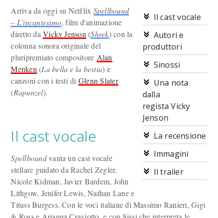
Arriva da oggi su Netflix
Spellbound
Il cast vocale
– L'incantesimo
, film d'animazione
diretto da
Vicky Jenson
(
Shrek
) con la
Autori e
colonna sonora originale del
produttori
pluripremiato compositore
Alan
Sinossi
Menken
(
La bella e la bestia
) e
canzoni con i testi di
Glenn Slater
Una nota
(
Rapunzel
).
dalla
regista Vicky
Jenson
Il cast vocale
La recensione
Immagini
Spellbound
vanta un cast vocale
stellare guidato da Rachel Zegler,
Il trailer
Nicole Kidman, Javier Bardem, John
Lithgow, Jenifer Lewis, Nathan Lane e
Tituss Burgess. Con le voci italiane di Massimo Ranieri, Gigi
& Ross e Arianna Craviotto, e con Sissi che interpreta le