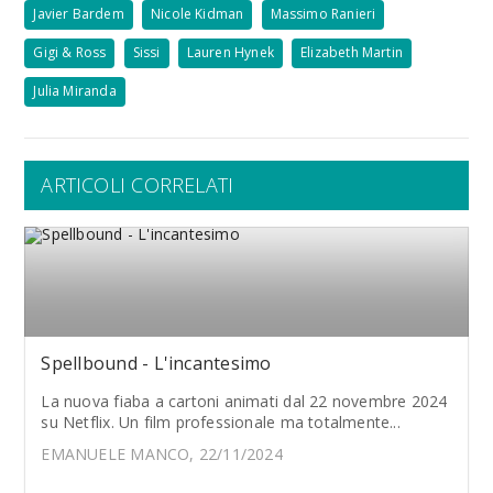
Javier Bardem
Nicole Kidman
Massimo Ranieri
Gigi & Ross
Sissi
Lauren Hynek
Elizabeth Martin
Julia Miranda
ARTICOLI CORRELATI
Spellbound - L'incantesimo
La nuova fiaba a cartoni animati dal 22 novembre 2024
su Netflix. Un film professionale ma totalmente...
EMANUELE MANCO, 22/11/2024