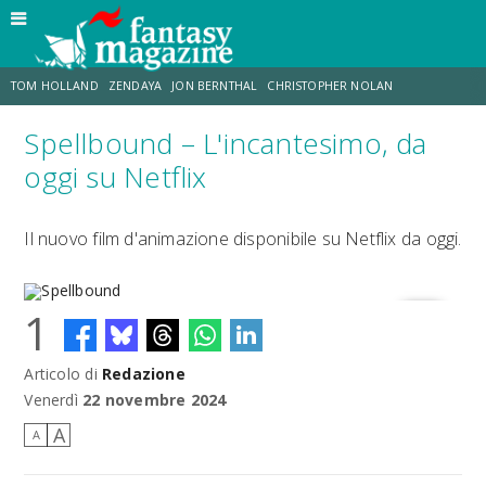
TOM HOLLAND
ZENDAYA
JON BERNTHAL
CHRISTOPHER NOLAN
Spellbound – L'incantesimo, da
STRANIMONDI
LUCCA COMICS & GAMES
ODISSEA
CHRIS MCKENNA
oggi su Netflix
DESTIN DANIEL CRETTON
ERIK SOMMERS
Il nuovo film d'animazione disponibile su Netflix da oggi.
1
Articolo di
Redazione
Spellbound
Venerdì
22 novembre 2024
A
A