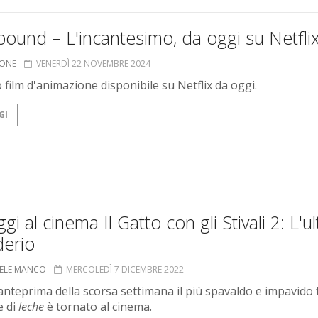
bound – L'incantesimo, da oggi su Netfli
IONE
VENERDÌ 22 NOVEMBRE 2024
 film d'animazione disponibile su Netflix da oggi.
GI
gi al cinema Il Gatto con gli Stivali 2: L'u
derio
ELE MANCO
MERCOLEDÌ 7 DICEMBRE 2022
anteprima della scorsa settimana il più spavaldo e impavido 
e di
leche
è tornato al cinema.