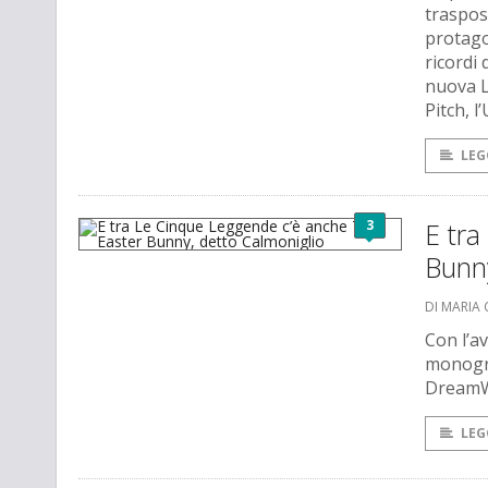
traspos
protago
ricordi
nuova L
Pitch, 
LEG
3
E tr
Bunny
DI MARIA 
Con l’a
monogra
DreamWo
LEG