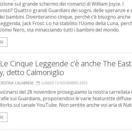
izione sul grande schermo dei romanzi di William Joyce. I
nisti? Quattro grandi Guardiani dei sogni, delle speranze e 
 dei bambini. Diventeranno cinque, perché c’è bisogno anche 
eggenda, Jack Frost. Lo ha stabilito l’Uomo della Luna, perc
l’Uomo Nero, sta minacciando tutti i bambini del mondo.
GI
a Le Cinque Leggende c’è anche The East
, detto Calmoniglio
CRISTINA CALABRESE
LUNEDÌ 12 NOVEMBRE 2012
vvicinarsi del 28 novembre proseguiamo la nostra carrellata 
fie sui Guardians, proponendovi le varie featurette diffuse 
rks sul canale YouTube. Non sentite anche voi aria di Nat
GI