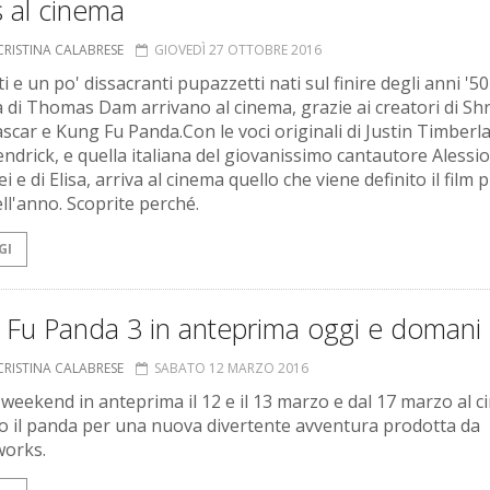
s al cinema
CRISTINA CALABRESE
GIOVEDÌ 27 OTTOBRE 2016
ti e un po' dissacranti pupazzetti nati sul finire degli anni '50
a di Thomas Dam arrivano al cinema, grazie ai creatori di Sh
car e Kung Fu Panda.Con le voci originali di Justin Timberl
ndrick, e quella italiana del giovanissimo cantautore Alessio
 e di Elisa, arriva al cinema quello che viene definito il film p
ell'anno. Scoprite perché.
GI
 Fu Panda 3 in anteprima oggi e domani
CRISTINA CALABRESE
SABATO 12 MARZO 2016
weekend in anteprima il 12 e il 13 marzo e dal 17 marzo al c
o il panda per una nuova divertente avventura prodotta da
orks.