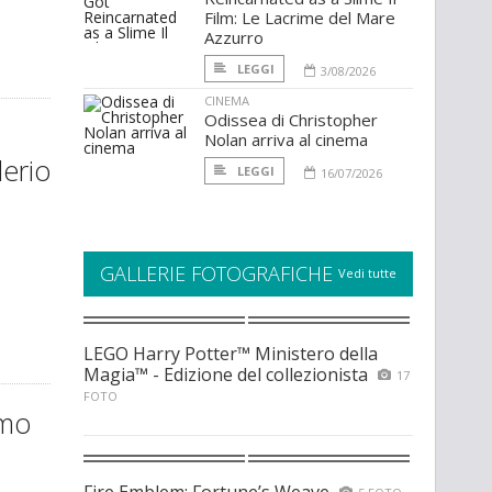
Film: Le Lacrime del Mare
Azzurro
LEGGI
3/08/2026
CINEMA
Odissea di Christopher
Nolan arriva al cinema
derio
LEGGI
16/07/2026
GALLERIE FOTOGRAFICHE
Vedi tutte
LEGO Harry Potter™ Ministero della
Magia™ - Edizione del collezionista
17
FOTO
imo