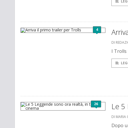
LEG
4
Arriv
DI REDAZ
I Troll
LEG
26
Le 5 
DI MARIA 
Dopo un