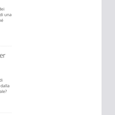
dei
di una
hé
er
di
dalla
ale?