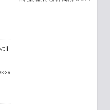
Fire Emblem: Fortune’s Weave
5 FOTO
vali
aldo e