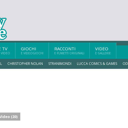
E TV
GIOCHI
RACCONTI
VIDEO
 VIDEO
E VIDEOGIOCHI
E FUMETTI ORIGINALI
E GALLERIE
L
CHRISTOPHER NOLAN
STRANIMONDI
LUCCA COMICS & GAMES
OD
Video (20)