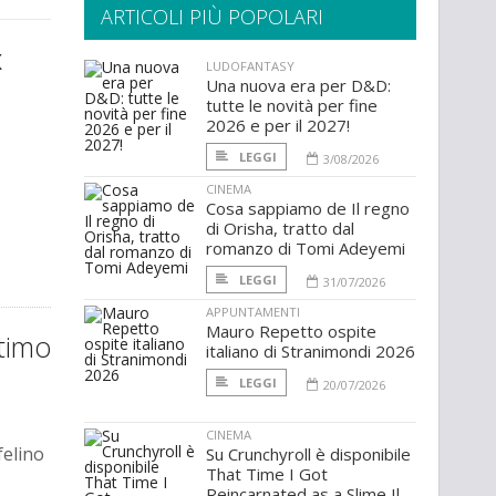
ARTICOLI PIÙ POPOLARI
x
LUDOFANTASY
Una nuova era per D&D:
tutte le novità per fine
2026 e per il 2027!
LEGGI
3/08/2026
CINEMA
Cosa sappiamo de Il regno
di Orisha, tratto dal
romanzo di Tomi Adeyemi
LEGGI
31/07/2026
APPUNTAMENTI
Mauro Repetto ospite
ltimo
italiano di Stranimondi 2026
LEGGI
20/07/2026
CINEMA
felino
Su Crunchyroll è disponibile
That Time I Got
Reincarnated as a Slime Il