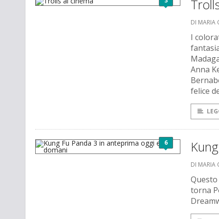
3
Troll
DI MARIA 
I colora
fantasi
Madagas
Anna Ke
Bernabei
felice d
LEG
6
Kung
DI MARIA 
Questo 
torna P
Dreamw