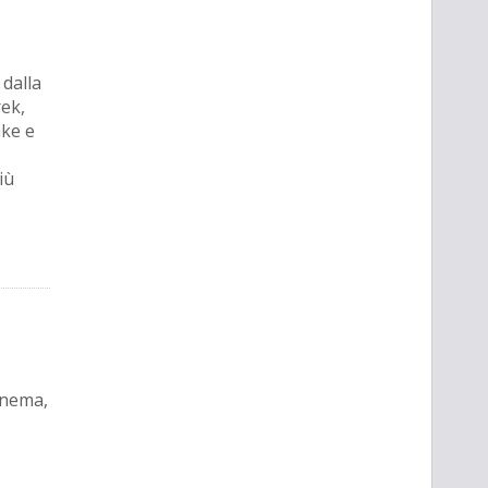
 dalla
rek,
ake e
iù
inema,