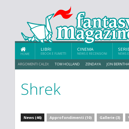
LIBRI
CINEMA
SERI
EBOOK E FUMETTI
NEWS E RECENSIONI
NEWS E
HOME
ARGOMENTI CALDI:
TOM HOLLAND
ZENDAYA
JON BERNTHA
Shrek
MICHAEL MANDO
News (46)
Approfondimenti (10)
Gallerie (3)