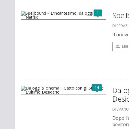
1
Spell
DI REDAZ
Il nuovo
LEG
14
Da og
Desi
DI EMANU
Dopo l'
bevitor