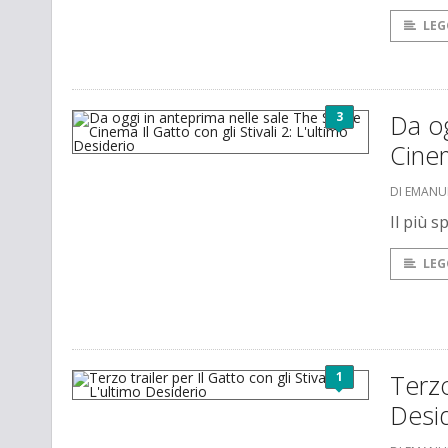
LEG
3
Da og
Cinem
DI EMANU
Il più 
LEG
1
Terzo
Desi