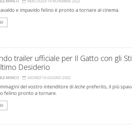
ELE MANCO
MERCOLEDÌ 16 NOVEMBRE 2022
spavaldo e impavido felino è pronto a tornare al cinema.
GI
do trailer ufficiale per Il Gatto con gli Sti
ultimo Desiderio
ELE MANCO
GIOVEDÌ 16 GIUGNO 2022
mmagini del vostro intenditore di
leche
preferito, il più spav
o felino pronto a tornare.
GI