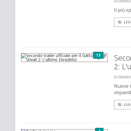
DI EMANU
Il più 
LEG
13
Secon
2: L'
DI EMANU
Nuove i
impavid
LEG