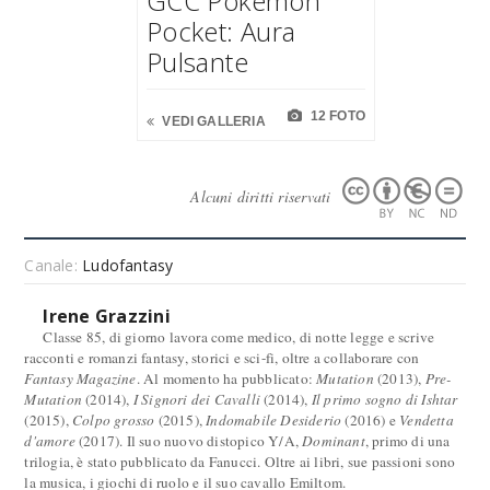
GCC Pokémon
Pocket: Aura
Pulsante
12 FOTO
VEDI GALLERIA
Alcuni diritti riservati
Canale:
Ludofantasy
Irene Grazzini
Classe 85, di giorno lavora come medico, di notte legge e scrive
racconti e romanzi fantasy, storici e sci-fi, oltre a collaborare con
Fantasy Magazine
. Al momento ha pubblicato:
Mutation
(2013),
Pre-
Mutation
(2014),
I Signori dei Cavalli
(2014),
Il primo sogno di Ishtar
(2015),
Colpo grosso
(2015),
Indomabile Desiderio
(2016) e
Vendetta
d'amore
(2017). Il suo nuovo distopico Y/A,
Dominant
, primo di una
trilogia, è stato pubblicato da Fanucci. Oltre ai libri, sue passioni sono
la musica, i giochi di ruolo e il suo cavallo Emiltom.