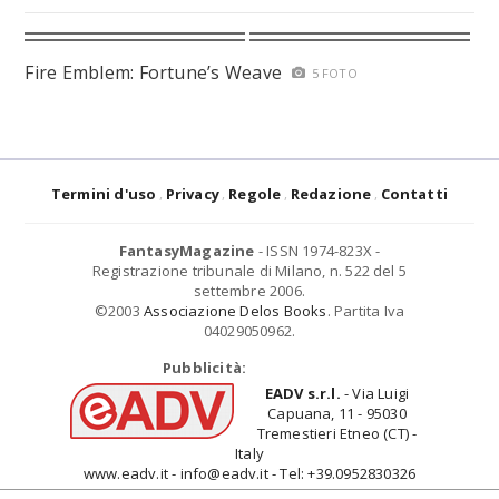
Fire Emblem: Fortune’s Weave
5 FOTO
Termini d'uso
Privacy
Regole
Redazione
Contatti
FantasyMagazine
- ISSN 1974-823X -
Registrazione tribunale di Milano, n. 522 del 5
settembre 2006.
©2003
Associazione Delos Books
. Partita Iva
04029050962.
Pubblicità:
EADV s.r.l.
- Via Luigi
Capuana, 11 - 95030
Tremestieri Etneo (CT) -
Italy
www.eadv.it - info@eadv.it - Tel: +39.0952830326