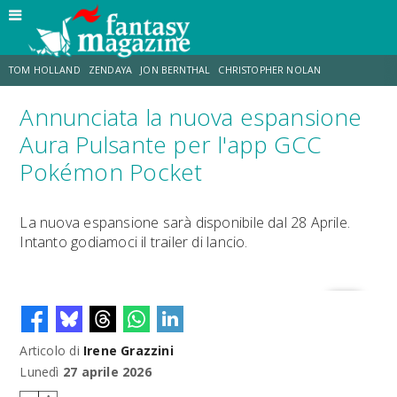
TOM HOLLAND
ZENDAYA
JON BERNTHAL
CHRISTOPHER NOLAN
Annunciata la nuova espansione
STRANIMONDI
LUCCA COMICS & GAMES
ODISSEA
CHRIS MCKENNA
Aura Pulsante per l'app GCC
Pokémon Pocket
DESTIN DANIEL CRETTON
ERIK SOMMERS
La nuova espansione sarà disponibile dal 28 Aprile.
Intanto godiamoci il trailer di lancio.
Articolo di
Irene Grazzini
Lunedì
27 aprile 2026