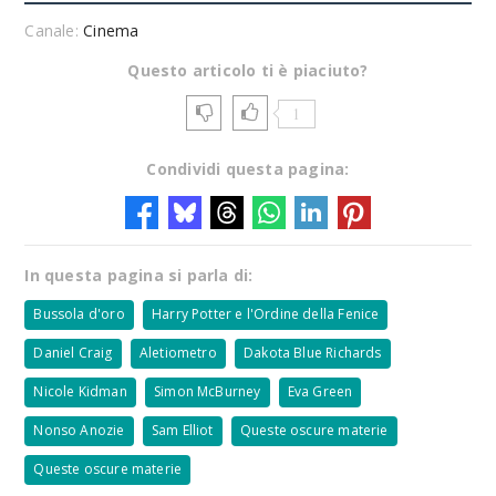
Canale:
Cinema
Questo articolo ti è piaciuto?
1
Condividi questa pagina:
In questa pagina si parla di:
Bussola d'oro
Harry Potter e l'Ordine della Fenice
Daniel Craig
Aletiometro
Dakota Blue Richards
Nicole Kidman
Simon McBurney
Eva Green
Nonso Anozie
Sam Elliot
Queste oscure materie
Queste oscure materie