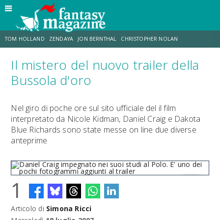
TOM HOLLAND
ZENDAYA
JON BERNTHAL
CHRISTOPHER NOLAN
Il mistero del nuovo trailer della
STRANIMONDI
LUCCA COMICS & GAMES
ODISSEA
CHRIS MCKENNA
Bussola d'oro
DESTIN DANIEL CRETTON
ERIK SOMMERS
Nel giro di poche ore sul sito ufficiale del il film
interpretato da Nicole Kidman, Daniel Craig e Dakota
Blue Richards sono state messe on line due diverse
anteprime
1
Articolo di
Simona Ricci
Daniel Craig impegnato nei suoi studi al Polo. E' uno dei pochi
fotogrammi aggiunti al trailer