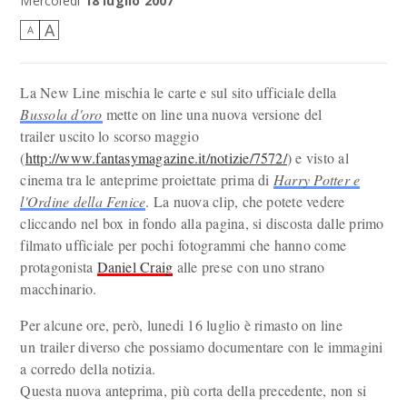
Mercoledì
18 luglio 2007
A
A
La New Line mischia le carte e sul sito ufficiale della
Bussola d'oro
mette on line una nuova versione del
trailer uscito lo scorso maggio
(
http://www.fantasymagazine.it/notizie/7572/
) e visto al
cinema tra le anteprime proiettate prima di
Harry Potter e
l'Ordine della Fenice
. La nuova clip, che potete vedere
cliccando nel box in fondo alla pagina, si discosta dalle primo
filmato ufficiale per pochi fotogrammi che hanno come
protagonista
Daniel Craig
alle prese con uno strano
macchinario.
Per alcune ore, però, lunedi 16 luglio è rimasto on line
un trailer diverso che possiamo documentare con le immagini
a corredo della notizia.
Questa nuova anteprima, più corta della precedente, non si