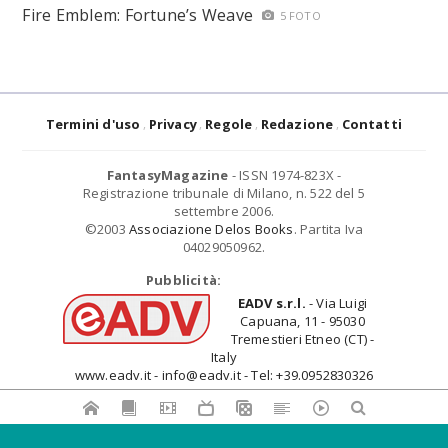
Fire Emblem: Fortune’s Weave
5 FOTO
Termini d'uso
Privacy
Regole
Redazione
Contatti
FantasyMagazine
- ISSN 1974-823X -
Registrazione tribunale di Milano, n. 522 del 5
settembre 2006.
©2003
Associazione Delos Books
. Partita Iva
04029050962.
Pubblicità:
EADV s.r.l.
- Via Luigi
Capuana, 11 - 95030
Tremestieri Etneo (CT) -
Italy
www.eadv.it - info@eadv.it - Tel: +39.0952830326