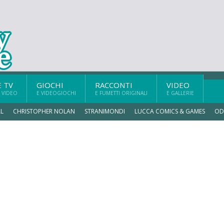
E TV
GIOCHI
RACCONTI
VIDEO
 VIDEO
E VIDEOGIOCHI
E FUMETTI ORIGINALI
E GALLERIE
L
CHRISTOPHER NOLAN
STRANIMONDI
LUCCA COMICS & GAMES
OD