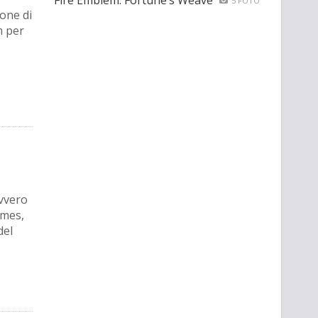
Fire Emblem: Fortune’s Weave
5 FOTO
ione di
m per
ovvero
ames,
del