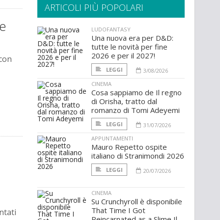
ARTICOLI PIÙ POPOLARI
re
LUDOFANTASY
Una nuova era per D&D:
tutte le novità per fine
2026 e per il 2027!
 con
LEGGI
3/08/2026
CINEMA
Cosa sappiamo de Il regno
di Orisha, tratto dal
romanzo di Tomi Adeyemi
LEGGI
31/07/2026
APPUNTAMENTI
Mauro Repetto ospite
italiano di Stranimondi 2026
LEGGI
20/07/2026
CINEMA
Su Crunchyroll è disponibile
That Time I Got
ntati
Reincarnated as a Slime Il