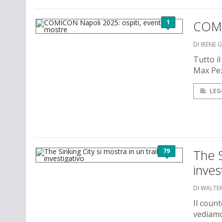
1
COMI
DI IRENE 
Tutto i
Max Pez
LEG
79
The S
inves
DI WALTER
Il coun
vediamo