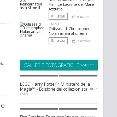
Film: Le Lacrime del Mare
Azzurro
LEGGI
3/08/2026
CINEMA
Odissea di Christopher
Nolan arriva al cinema
LEGGI
16/07/2026
ida
GALLERIE FOTOGRAFICHE
Vedi tutte
LEGO Harry Potter™ Ministero della
Magia™ - Edizione del collezionista
17
FOTO
lo