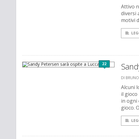
Attivo n
diversi 
motivi d
LEG
22
Sandy
DI BRUNO
Alcuni 
il gioco
in ogni
gioco. O
LEG