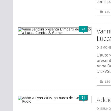
con il 
LEG
22
Vanni
Lucc
DI SIMO
L'autor
present
Anna Be
DickVSL
LEG
21
Addio
DI BRUNO