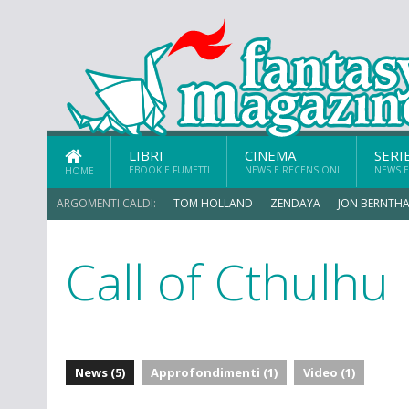
LIBRI
CINEMA
SERI
EBOOK E FUMETTI
NEWS E RECENSIONI
NEWS E
HOME
ARGOMENTI CALDI:
TOM HOLLAND
ZENDAYA
JON BERNTHA
Call of Cthulhu
MICHAEL MANDO
News (5)
Approfondimenti (1)
Video (1)