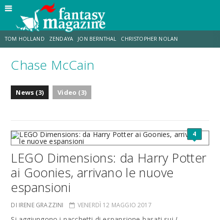
TOM HOLLAND
ZENDAYA
JON BERNTHAL
CHRISTOPHER NOLAN
Chase McCain
STRANIMONDI
LUCCA COMICS & GAMES
ODISSEA
MARK RUFFALO
News (3)
Video (3)
JACOB BATALON
ERIK SOMMERS
4
LEGO Dimensions: da Harry Potter
ai Goonies, arrivano le nuove
espansioni
DI IRENE GRAZZINI
VENERDÌ 12 MAGGIO 2017
Si aggiungono i pacchetti di espansione basati sui
I