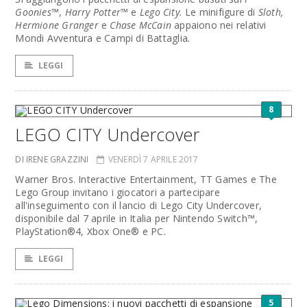
Goonies™
,
Harry Potter™
e
Lego
City.
Le minifigure di
Sloth,
Hermione Granger
e
Chase McCain
appaiono nei relativi
Mondi Avventura e Campi di Battaglia
.
LEGGI
8
LEGO CITY Undercover
DI IRENE GRAZZINI
VENERDÌ 7 APRILE 2017
Warner Bros. Interactive Entertainment, TT Games e The
Lego Group invitano i giocatori a partecipare
all'inseguimento con il lancio di Lego City Undercover,
disponibile dal 7 aprile in Italia per Nintendo Switch™,
PlayStation®4, Xbox One® e PC
.
LEGGI
5