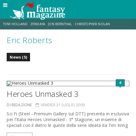
TOM HOLLAND
ZENDAYA
JON BERNTHAL
CHRISTOPHER NOLAN
Eric Roberts
STRANIMONDI
LUCCA COMICS & GAMES
ODISSEA
CHRIS MCKENNA
News (5)
DESTIN DANIEL CRETTON
ERIK SOMMERS
4
Heroes Unmasked 3
DI REDAZIONE
VENERDÌ 31 LUGLIO 2009
Sci Fi (Steel –Premium Gallery sul DTT) presenta in esclusiva
per l’Italia Heroes Unmasked - 3° Stagione, un insieme di
speciali con il dietro le quinte della serie ideata da Tim Kring