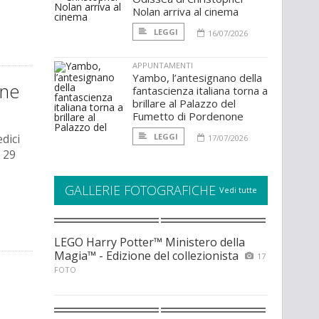
Nolan arriva al cinema
LEGGI
16/07/2026
APPUNTAMENTI
Yambo, l’antesignano della
ane
fantascienza italiana torna a
brillare al Palazzo del
Fumetto di Pordenone
dici
LEGGI
17/07/2026
l 29
GALLERIE FOTOGRAFICHE
Vedi tutte
LEGO Harry Potter™ Ministero della
Magia™ - Edizione del collezionista
17
FOTO