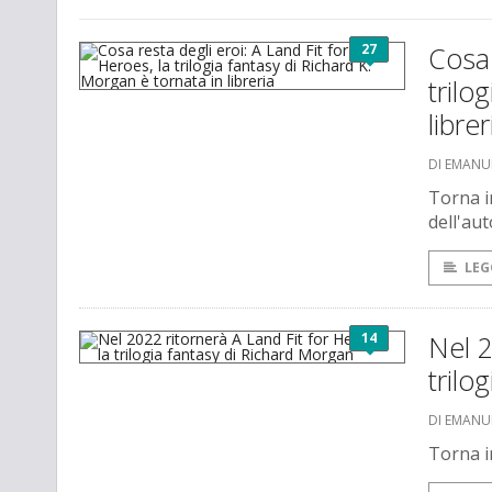
27
Cosa 
trilo
librer
DI EMANU
Torna i
dell'au
LEG
14
Nel 2
trilo
DI EMANU
Torna i