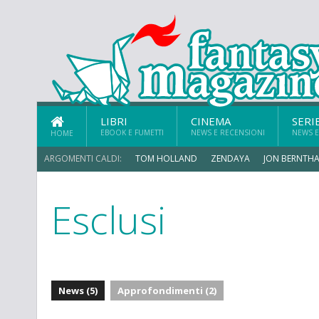
LIBRI
CINEMA
SERI
EBOOK E FUMETTI
NEWS E RECENSIONI
NEWS E
HOME
ARGOMENTI CALDI:
TOM HOLLAND
ZENDAYA
JON BERNTHA
Esclusi
ERIK SOMMERS
News (5)
Approfondimenti (2)