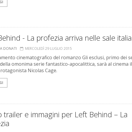
GI
Behind - La profezia arriva nelle sale itali
NA DONATI
MERCOLEDÌ 29 LUGLIO 2015
amento cinematografico del romanzo Gli esclusi, primo dei se
 della omonima serie fantastico-apocalittica, sarà al cinema i
 protagonista Nicolas Cage.
GI
 trailer e immagini per Left Behind – La
zia