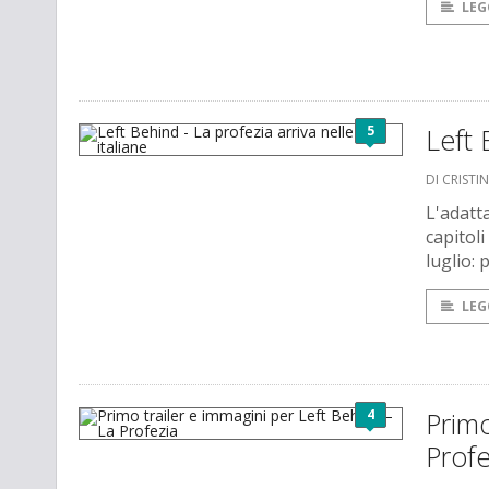
LEG
5
Left 
DI CRISTI
L'adatt
capitoli
luglio:
LEG
4
Primo
Profe