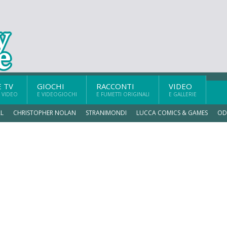
E TV
GIOCHI
RACCONTI
VIDEO
 VIDEO
E VIDEOGIOCHI
E FUMETTI ORIGINALI
E GALLERIE
L
CHRISTOPHER NOLAN
STRANIMONDI
LUCCA COMICS & GAMES
OD