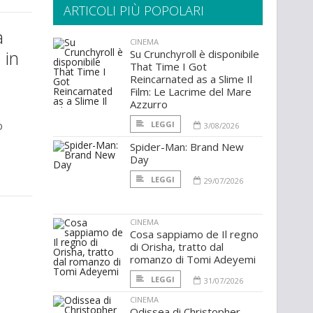
ARTICOLI PIÙ POPOLARI
a
CINEMA
 in
Su Crunchyroll è disponibile
That Time I Got
Reincarnated as a Slime Il
Film: Le Lacrime del Mare
Azzurro
o
LEGGI
3/08/2026
Spider-Man: Brand New
Day
LEGGI
29/07/2026
CINEMA
Cosa sappiamo de Il regno
di Orisha, tratto dal
romanzo di Tomi Adeyemi
LEGGI
31/07/2026
CINEMA
Odissea di Christopher