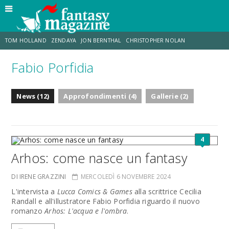
TOM HOLLAND
ZENDAYA
JON BERNTHAL
CHRISTOPHER NOLAN
Fabio Porfidia
STRANIMONDI
LUCCA COMICS & GAMES
ODISSEA
MARK RUFFALO
News (12)
Approfondimenti (4)
Gallerie (2)
JACOB BATALON
ERIK SOMMERS
4
Arhos: come nasce un fantasy
DI IRENE GRAZZINI
MERCOLEDÌ 6 NOVEMBRE 2024
L'intervista a
Lucca Comics & Games
alla scrittrice Cecilia
Randall e all'illustratore Fabio Porfidia riguardo il nuovo
romanzo
Arhos: L'acqua e l'ombra
.