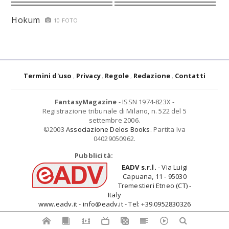
Hokum
10 FOTO
Termini d'uso
Privacy
Regole
Redazione
Contatti
FantasyMagazine
- ISSN 1974-823X -
Registrazione tribunale di Milano, n. 522 del 5
settembre 2006.
©2003
Associazione Delos Books
. Partita Iva
04029050962.
Pubblicità:
EADV s.r.l.
- Via Luigi
Capuana, 11 - 95030
Tremestieri Etneo (CT) -
Italy
www.eadv.it - info@eadv.it - Tel: +39.0952830326