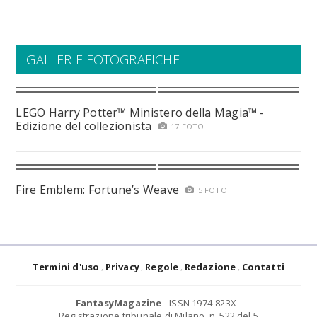
GALLERIE FOTOGRAFICHE
LEGO Harry Potter™ Ministero della Magia™ -
Edizione del collezionista
17 FOTO
Fire Emblem: Fortune’s Weave
5 FOTO
Termini d'uso
Privacy
Regole
Redazione
Contatti
FantasyMagazine
- ISSN 1974-823X -
Registrazione tribunale di Milano, n. 522 del 5