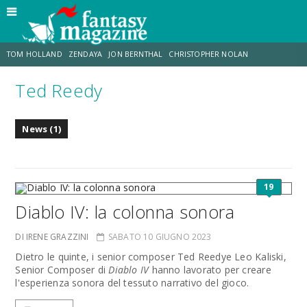
TOM HOLLAND
ZENDAYA
JON BERNTHAL
CHRISTOPHER NOLAN
Ted Reedy
STRANIMONDI
LUCCA COMICS & GAMES
ODISSEA
CHRIS MCKENNA
News (1)
DESTIN DANIEL CRETTON
ERIK SOMMERS
19
Diablo IV: la colonna sonora
DI IRENE GRAZZINI
SABATO 10 GIUGNO 2023
Dietro le quinte, i senior composer Ted Reedye Leo Kaliski,
Senior Composer di
Diablo IV
hanno lavorato per creare
l'esperienza sonora del tessuto narrativo del gioco.