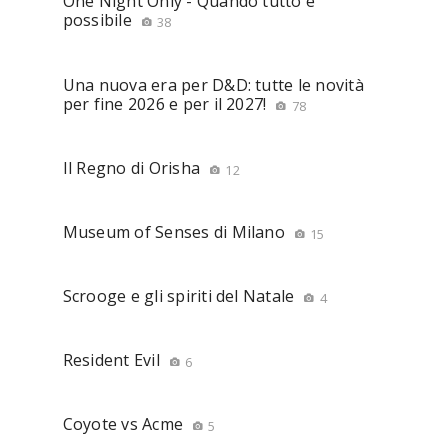
One Night Only - Quando tutto è
possibile
38
Una nuova era per D&D: tutte le novità
per fine 2026 e per il 2027!
78
Il Regno di Orisha
12
Museum of Senses di Milano
15
Scrooge e gli spiriti del Natale
4
Resident Evil
6
Coyote vs Acme
5