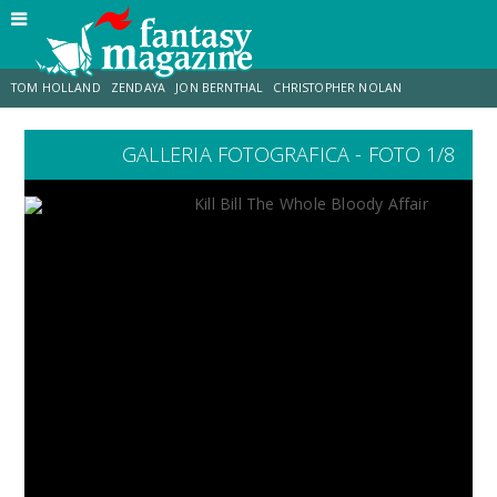
TOM HOLLAND
ZENDAYA
JON BERNTHAL
CHRISTOPHER NOLAN
GALLERIA FOTOGRAFICA - FOTO 1/8
STRANIMONDI
LUCCA COMICS & GAMES
ODISSEA
CHRIS MCKENNA
DESTIN DANIEL CRETTON
ERIK SOMMERS