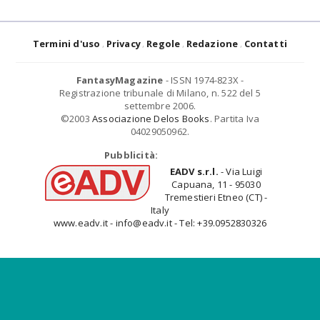
Termini d'uso
Privacy
Regole
Redazione
Contatti
FantasyMagazine
- ISSN 1974-823X -
Registrazione tribunale di Milano, n. 522 del 5
settembre 2006.
©2003
Associazione Delos Books
. Partita Iva
04029050962.
Pubblicità:
EADV s.r.l.
- Via Luigi
Capuana, 11 - 95030
Tremestieri Etneo (CT) -
Italy
www.eadv.it - info@eadv.it - Tel: +39.0952830326