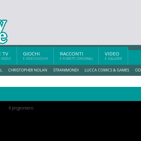
E TV
GIOCHI
RACCONTI
VIDEO
 VIDEO
E VIDEOGIOCHI
E FUMETTI ORIGINALI
E GALLERIE
L
CHRISTOPHER NOLAN
STRANIMONDI
LUCCA COMICS & GAMES
OD