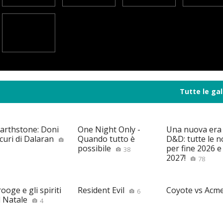
Tutte le gal
arthstone: Doni
One Night Only -
Una nuova era
curi di Dalaran
Quando tutto è
D&D: tutte le n
possibile
per fine 2026 e 
38
2027!
78
ooge e gli spiriti
Resident Evil
Coyote vs Acm
6
l Natale
4