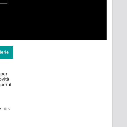
lerie
 per
ovità
per il
e
5