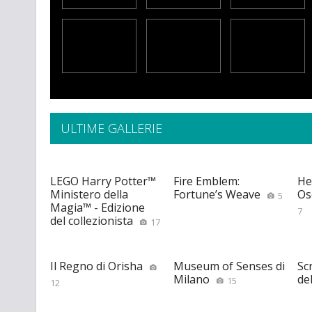
ULTIME GALLERIE
LEGO Harry Potter™
Fire Emblem:
He
Ministero della
Fortune’s Weave
Os
5
Magia™ - Edizione
7
del collezionista
17
Il Regno di Orisha
Museum of Senses di
Scr
Milano
de
15
12