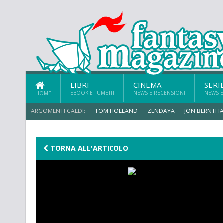
LIBRI
CINEMA
SERI
EBOOK E FUMETTI
NEWS E RECENSIONI
NEWS E
HOME
ARGOMENTI CALDI:
TOM HOLLAND
ZENDAYA
JON BERNTHA
MICHAEL MANDO
TORNA ALL'ARTICOLO