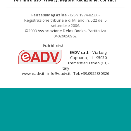
Termini d'uso
Privacy
Regole
Redazione
Contatti
FantasyMagazine
- ISSN 1974-823X -
Registrazione tribunale di Milano, n. 522 del 5
settembre 2006.
©2003
Associazione Delos Books
. Partita Iva
04029050962.
Pubblicità:
EADV s.r.l.
- Via Luigi
Capuana, 11 - 95030
Tremestieri Etneo (CT) -
Italy
www.eadv.it - info@eadv.it - Tel: +39.0952830326