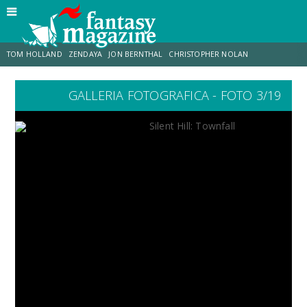
TOM HOLLAND
ZENDAYA
JON BERNTHAL
CHRISTOPHER NOLAN
GALLERIA FOTOGRAFICA - FOTO 3/19
STRANIMONDI
LUCCA COMICS & GAMES
ODISSEA
CHRIS MCKENNA
DESTIN DANIEL CRETTON
ERIK SOMMERS