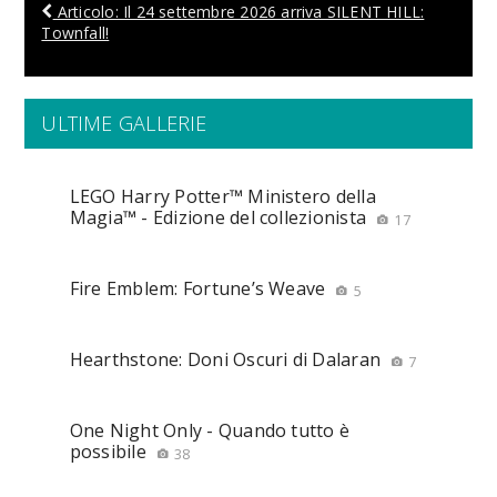
Articolo: Il 24 settembre 2026 arriva SILENT HILL:
Townfall!
ULTIME GALLERIE
LEGO Harry Potter™ Ministero della
Magia™ - Edizione del collezionista
17
Fire Emblem: Fortune’s Weave
5
Hearthstone: Doni Oscuri di Dalaran
7
One Night Only - Quando tutto è
possibile
38