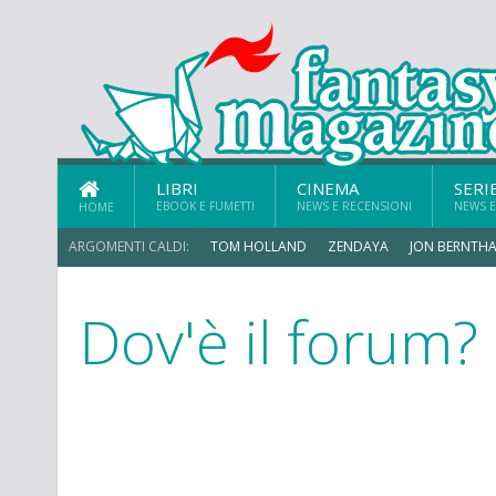
LIBRI
CINEMA
SERI
EBOOK E FUMETTI
NEWS E RECENSIONI
NEWS E
HOME
ARGOMENTI CALDI:
TOM HOLLAND
ZENDAYA
JON BERNTHA
Dov'è il forum?
MICHAEL MANDO