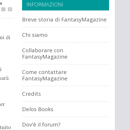
a
INFORMAZIONI
-
+
Breve storia di FantasyMagazine
Chi siamo
ni di
Collaborare con
FantasyMagazine
i
Come contattare
sarà
FantasyMagazine
Credits
per
Delos Books
Dov'è il forum?
tuito