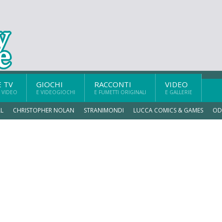
E TV
GIOCHI
RACCONTI
VIDEO
 VIDEO
E VIDEOGIOCHI
E FUMETTI ORIGINALI
E GALLERIE
L
CHRISTOPHER NOLAN
STRANIMONDI
LUCCA COMICS & GAMES
OD