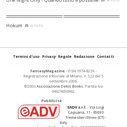
One Night Only - Quando tutto è possibile
38 FOTO
Hokum
10 FOTO
Termini d'uso
Privacy
Regole
Redazione
Contatti
FantasyMagazine
- ISSN 1974-823X -
Registrazione tribunale di Milano, n. 522 del 5
settembre 2006.
©2003
Associazione Delos Books
. Partita Iva
04029050962.
Pubblicità:
EADV s.r.l.
- Via Luigi
Capuana, 11 - 95030
Tremestieri Etneo (CT) -
Italy