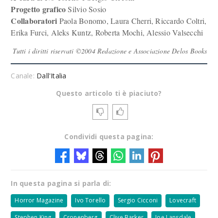
Progetto grafico
Silvio Sosio
Collaboratori
Paola Bonomo, Laura Cherri, Riccardo Coltri,
Erika Furci, Aleks Kuntz, Roberta Mochi, Alessio Valsecchi
Tutti i diritti riservati ©2004 Redazione e Associazione Delos Books
Canale:
Dall'Italia
Questo articolo ti è piaciuto?
Condividi questa pagina:
In questa pagina si parla di:
Horror Magazine
Ivo Torello
Sergio Cicconi
Lovecraft
Stephen King
Cronenberg
Clive Barker
Joe Lansdale