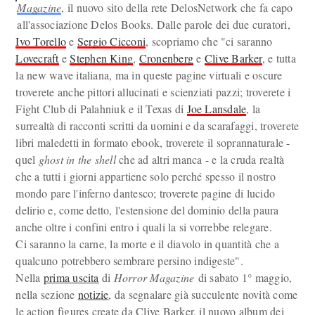
Magazine
, il nuovo sito della rete DelosNetwork che fa capo
all'associazione Delos Books. Dalle parole dei due curatori,
Ivo Torello
e
Sergio Cicconi
, scopriamo che "ci saranno
Lovecraft
e
Stephen King
,
Cronenberg
e
Clive Barker
, e tutta
la new wave italiana, ma in queste pagine virtuali e oscure
troverete anche pittori allucinati e scienziati pazzi; troverete i
Fight Club di Palahniuk e il Texas di
Joe Lansdale
, la
surrealtà di racconti scritti da uomini e da scarafaggi, troverete
libri maledetti in formato ebook, troverete il soprannaturale -
quel
ghost in the shell
che ad altri manca - e la cruda realtà
che a tutti i giorni appartiene solo perché spesso il nostro
mondo pare l'inferno dantesco; troverete pagine di lucido
delirio e, come detto, l'estensione del dominio della paura
anche oltre i confini entro i quali la si vorrebbe relegare.
Ci saranno la carne, la morte e il diavolo in quantità che a
qualcuno potrebbero sembrare persino indigeste".
Nella
prima uscita
di
Horror Magazine
di sabato 1° maggio,
nella sezione
notizie
, da segnalare già succulente novità come
le action figures create da Clive Barker, il nuovo album dei