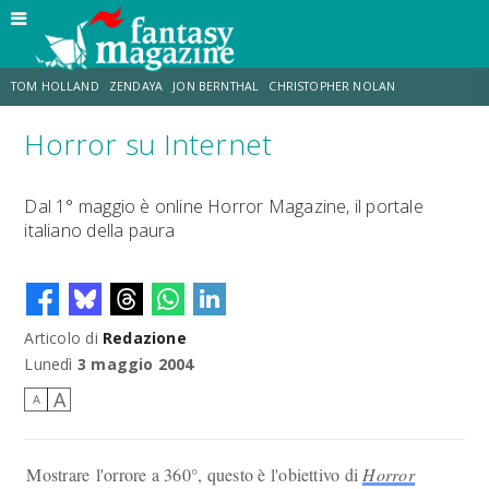
TOM HOLLAND
ZENDAYA
JON BERNTHAL
CHRISTOPHER NOLAN
Horror su Internet
STRANIMONDI
LUCCA COMICS & GAMES
ODISSEA
MARK RUFFALO
Dal 1° maggio è online Horror Magazine, il portale
italiano della paura
JACOB BATALON
ERIK SOMMERS
Articolo di
Redazione
Lunedì
3 maggio 2004
A
A
Mostrare l'orrore a 360°, questo è l'obiettivo di
Horror