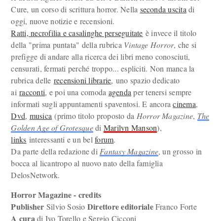
Cure, un corso di scrittura horror. Nella
seconda uscita
di
oggi, nuove notizie e recensioni.
Ratti, necrofilia e casalinghe perseguitate
è invece il titolo
della "prima puntata" della rubrica
Vintage Horror
, che si
prefigge di andare alla ricerca dei libri meno conosciuti,
censurati, fermati perché troppo... espliciti. Non manca la
rubrica delle
recensioni librarie
, uno spazio dedicato
ai
racconti
, e poi una comoda
agenda
per tenersi sempre
informati sugli appuntamenti spaventosi. E ancora
cinema
,
Dvd
,
musica
(primo titolo proposto da
Horror Magazine
,
The
Golden Age of Grotesque
di
Marilyn Manson
),
links
interessanti e un bel
forum
.
Da parte della redazione di
Fantasy Magazine
, un grosso in
bocca al licantropo al nuovo nato della famiglia
DelosNetwork.
Horror Magazine - credits
Publisher
Direttore editoriale
Silvio Sosio
Franco Forte
A cura
di Ivo Torello e Sergio Cicconi