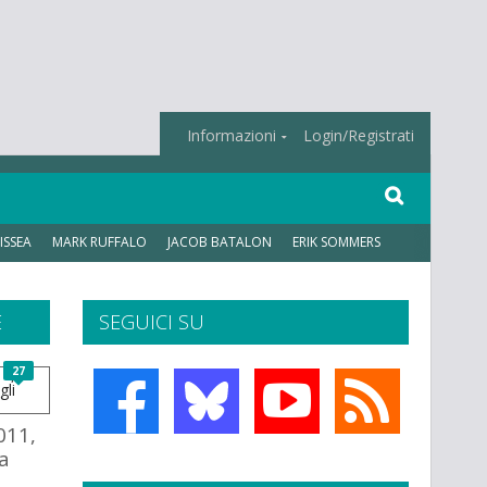
Informazioni
Login/Registrati
ISSEA
MARK RUFFALO
JACOB BATALON
ERIK SOMMERS
E
SEGUICI SU
27
011,
a