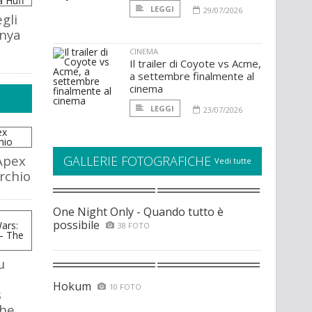
LEGGI
29/07/2026
gli
anya
CINEMA
Il trailer di Coyote vs Acme,
a settembre finalmente al
cinema
LEGGI
23/07/2026
Apex
GALLERIE FOTOGRAFICHE
Vedi tutte
rchio
One Night Only - Quando tutto è
possibile
38 FOTO
u
Hokum
10 FOTO
s
The