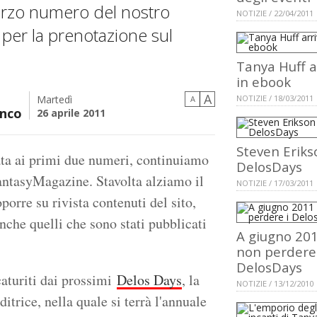
terzo numero del nostro
NOTIZIE / 22/04/2011
 per la prenotazione sul
Tanya Huff a
in ebook
A
Martedì
NOTIZIE / 18/03/2011
A
nco
26 aprile 2011
Steven Eriks
vata ai primi due numeri, continuiamo
DelosDays
FantasyMagazine. Stavolta alziamo il
NOTIZIE / 17/03/2011
oporre su rivista contenuti del sito,
 anche quelli che sono stati pubblicati
A giugno 20
non perdere 
DelosDays
caturiti dai prossimi
Delos Days
, la
NOTIZIE / 13/12/2010
itrice, nella quale si terrà l'annuale