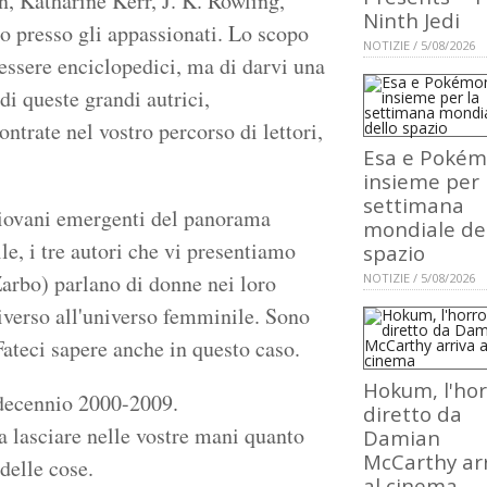
, Katharine Kerr, J. K. Rowling,
Ninth Jedi
to presso gli appassionati. Lo scopo
NOTIZIE / 5/08/2026
 essere enciclopedici, ma di darvi una
di queste grandi autrici,
ntrate nel vostro percorso di lettori,
Esa e Poké
insieme per 
settimana
giovani emergenti del panorama
mondiale de
le, i tre autori che vi presentiamo
spazio
arbo) parlano di donne nei loro
NOTIZIE / 5/08/2026
iverso all'universo femminile. Sono
Fateci sapere anche in questo caso.
Hokum, l'hor
 decennio 2000-2009.
diretto da
 a lasciare nelle vostre mani quanto
Damian
McCarthy ar
delle cose.
al cinema