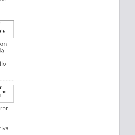
mon
la
llo
ror
riva