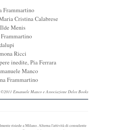
na Frammartino
 Maria Cristina Calabrese
 Ilde Menis
na Frammartino
dalupi
imona Ricci
pere inedite, Pia Ferrara
, Emanuele Manco
tina Frammartino
rvati ©2011 Emanuele Manco e Associazione Delos Books
ente risiede a Milano. Alterna l'attività di consulente