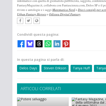
informatico con quella di giornalista pubblicista, saggista, conferenzi
FantasyMagazine.it, collabora con Fantascienza.com, Delos SF e il pod
riviste e antologie e i saggi
Matematica Nerd
e
Dieci consigli per scr
Urban Fantasy Heroes
e
Odissea Digital Fantasy
.
Condividi questa pagina:
In questa pagina si parla di:
Delos Days
Steven Erikson
Tanya Huff
Tanya
ARTICOLI CORRELATI