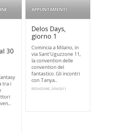
INE
APPUNTAMENTI
Delos Days,
giorno 1
Comincia a Milano, in
al 30
via Sant'Uguzzone 11,
la convention delle
1
convention del
fantastico. Gli incontri
Fantasy
con Tanya...
tra i
REDAZIONE, 2/06/2011
e
ittori
en...