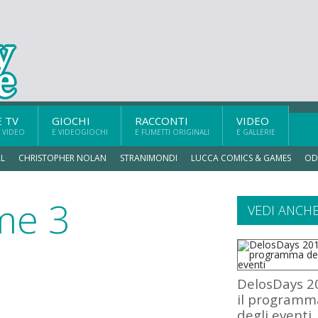
E TV
GIOCHI
RACCONTI
VIDEO
 VIDEO
E VIDEOGIOCHI
E FUMETTI ORIGINALI
E GALLERIE
L
CHRISTOPHER NOLAN
STRANIMONDI
LUCCA COMICS & GAMES
OD
me 3
VEDI ANCH
DelosDays 2
il programm
degli eventi