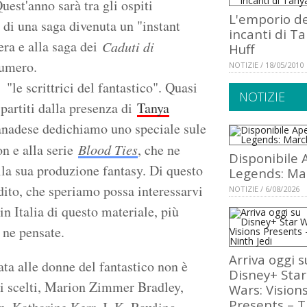
Quest'anno sarà tra gli ospiti
L'emporio de
e di una saga divenuta un "instant
incanti di T
era e alla saga dei
Caduti di
Huff
numero.
NOTIZIE / 18/05/2010
le scrittrici del fantastico". Quasi
NOTIZIE
partiti dalla presenza di
Tanya
 canadese dedichiamo uno speciale sule
on e alla serie
Blood Ties
, che ne
Disponibile 
lla sua produzione fantasy. Di questo
Legends: Ma
ito, che speriamo possa interessarvi
NOTIZIE / 6/08/2026
in Italia di questo materiale, più
 ne pensate.
Arriva oggi s
cata alle donne del fantastico non è
Disney+ Star
mi scelti, Marion Zimmer Bradley,
Wars: Vision
Presents – 