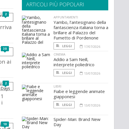
ARTICOLI PIÙ POPOLARI
2
APPUNTAMENTI
Yambo, l’antesignano della
rriva
fantascienza italiana torna a
brillare al Palazzo del
Fumetto di Pordenone
LEGGI
17/07/2026
30
CINEMA
Addio a Sam Neill,
on ai
interprete poliedrico
LEGGI
13/07/2026
2
LIBRI
Fiabe e leggende animate
11
giapponesi
i
LEGGI
13/07/2026
Spider-Man: Brand New
Day
10