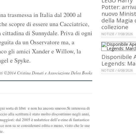
LEGO Harry
Potter: arriva
nuovo Minis
na trasmessa in Italia dal 2000 al
della Magia 
che scopre di essere una Cacciatrice,
collezione
 cittadina di Sunnydale. Priva di ogni
NOTIZIE / 7/08/2026
eguita da un Osservatore ma, a
ianco gli amici Xander e Willow, la
Disponibile 
ngel e Spyke.
Legends: Ma
NOTIZIE / 6/08/2026
ervati ©2014 Cristina Donati e Associazione Delos Books
gni sorta di libri e non ha ancora smesso.Si interessa di
ccio alla scrittura è stato molto discontinuo negli anni,
ggiori: dal 2005 è redattrice dell’e-zine di fantastico
e non sa se considerarsi edita o meno, visto che le sue
ie.