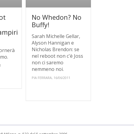
ot
No Whedon? No
Buffy!
ampiri
Sarah Michelle Gellar,
Alyson Hannigan e
Nicholas Brendon: se
ornerà
nel reboot non c'è Joss
rmo.
non ci saremo
1
nemmeno noi.
PIA FERRARA, 16/06/2011