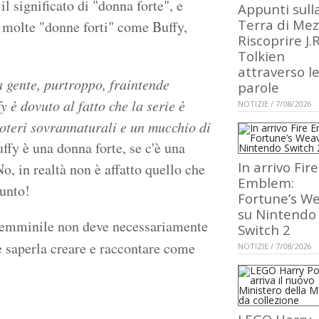
l significato di "donna forte", e
Appunti sull
Terra di Mez
i molte "donne forti" come Buffy,
Riscoprire J.R
Tolkien
attraverso l
 gente, purtroppo, fraintende
parole
y è dovuto al fatto che la serie è
NOTIZIE / 7/08/2026
poteri sovrannaturali e un mucchio di
uffy è una donna forte, se c'è una
In arrivo Fire
o, in realtà non è affatto quello che
Emblem:
punto!
Fortune’s W
su Nintendo
femminile non deve necessariamente
Switch 2
e saperla creare e raccontare come
NOTIZIE / 7/08/2026