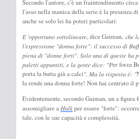
Secondo l'autore, c'è un fraintendimento circa i
l'asso nella manica della serie è la presenza d
anche se solo lei ha poteri particolari:
, dice Gaiman,
E 'opportuno sottolineare
che la
l'espressione "donna forte": il successo di Buff
piena di "donne forti". Solo una di queste ha 
er forza B
paletti appuntiti, e la gente dice: "P
porta la butta giù a calci
N
". Ma la risposta è: "
la rende una donna forte! Non hai centrato il 
Evidentemente, secondo Gaiman, un a figura 
assomigliare a
Hulk
per essere "forte": occorr
tale, con le sue capacità e complessità.