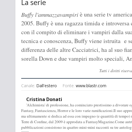
La serie
è una serie tv america
Buffy l'ammazzavampiri
2005. Buffy è una ragazza timida e introversa 
con il compito di eliminare i vampiri dalla sua
tecnica e conoscenza, Buffy viene istruita e s
differenza delle altre Cacciatrici, ha al suo f
sorella Down e due vampiri molto speciali, A
Tutti i diritti ris
Canale:
Dall'estero
Fonte:
www.blastr.com
Cristina Donati
'Alchimista' di professione, ha cominciato prestissimo a divorare o
Fantasy, Fantascienza, Horror e le loro varie ramificazioni.Il suo appro
ma ultimamente si dedica ad essa con impegno (e quantità di tempo) ma
Terre di Confine, dal 2009 è approdata a FantasyMagazine.Come autric
pubblicazioni consistono in quattro mini-mini racconti su tre antolog