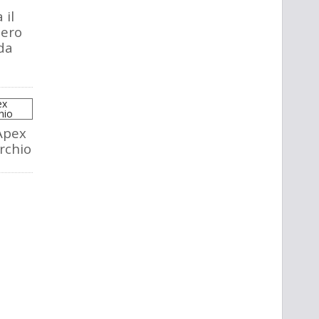
 il
tero
da
Apex
rchio