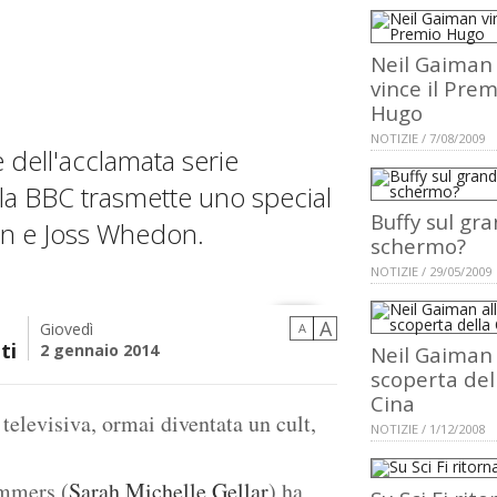
Neil Gaiman
vince il Prem
Hugo
NOTIZIE / 7/08/2009
e dell'acclamata serie
 la BBC trasmette uno special
Buffy sul gr
man e Joss Whedon.
schermo?
NOTIZIE / 29/05/2009
A
Giovedì
A
ti
2 gennaio 2014
Neil Gaiman 
scoperta del
Cina
televisiva, ormai diventata un cult,
NOTIZIE / 1/12/2008
ummers (
Sarah Michelle Gellar
) ha