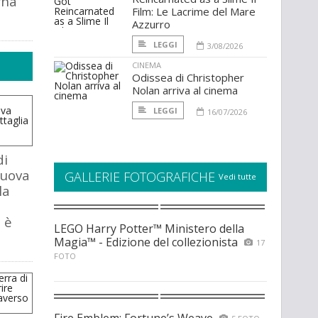
rna
Film: Le Lacrime del Mare
Azzurro
LEGGI
3/08/2026
CINEMA
Odissea di Christopher
Nolan arriva al cinema
LEGGI
16/07/2026
di
nuova
GALLERIE FOTOGRAFICHE
Vedi tutte
la
 è
LEGO Harry Potter™ Ministero della
Magia™ - Edizione del collezionista
17
FOTO