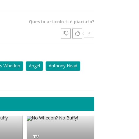
Questo articolo ti è piaciuto?
5
ss Whedon
Angel
Anthony Head
TV