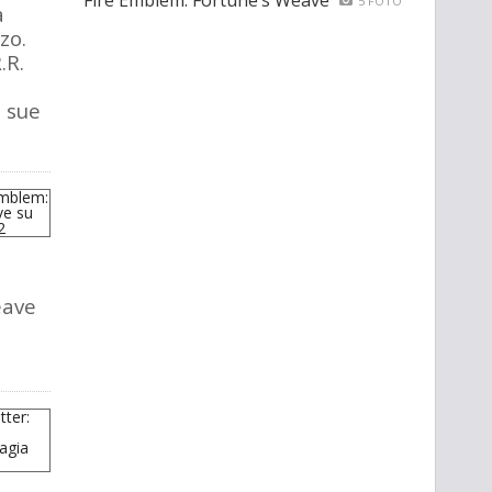
Fire Emblem: Fortune’s Weave
5 FOTO
a
zo.
.R.
e sue
eave