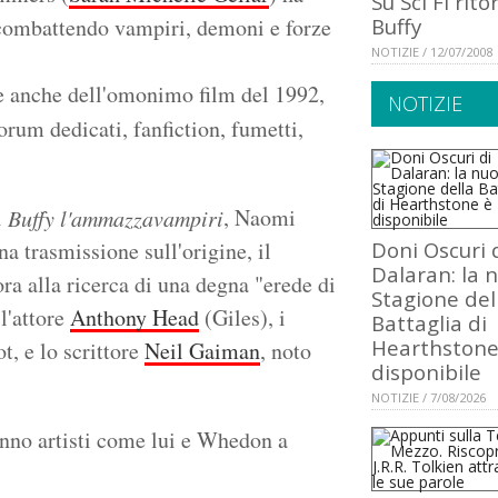
Su Sci Fi rito
combattendo vampiri, demoni e forze
Buffy
NOTIZIE / 12/07/2008
e anche dell'omonimo film del 1992,
NOTIZIE
orum dedicati, fanfiction, fumetti,
i
, Naomi
Buffy l'ammazzavampiri
 trasmissione sull'origine, il
Doni Oscuri 
Dalaran: la 
ra alla ricerca di una degna "erede di
Stagione del
l'attore
Anthony Head
(Giles), i
Battaglia di
Hearthstone
t, e lo scrittore
Neil Gaiman
, noto
disponibile
NOTIZIE / 7/08/2026
nno artisti come lui e Whedon a