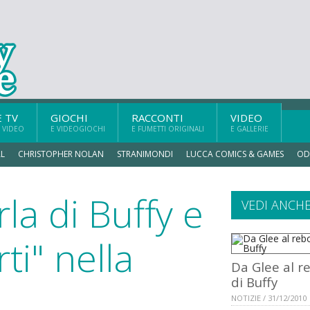
E TV
GIOCHI
RACCONTI
VIDEO
 VIDEO
E VIDEOGIOCHI
E FUMETTI ORIGINALI
E GALLERIE
L
CHRISTOPHER NOLAN
STRANIMONDI
LUCCA COMICS & GAMES
OD
la di Buffy e
VEDI ANCH
ti" nella
Da Glee al r
di Buffy
NOTIZIE / 31/12/2010