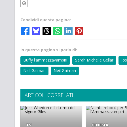
Condividi questa pagina:
In questa pagina si parla di:
Buffy l'ammazzavampiri
Sarah Michelle Gellar
Jo
Neil Gaiman
Neil Gaiman
ARTICOLI CORRELATI
TV
CINEMA