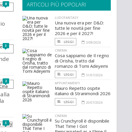
ARTICOLI PIÙ POPOLARI
8
LUDOFANTASY
io
Una nuova era per D&D:
tutte le novità per fine
2026 e per il 2027!
LEGGI
3/08/2026
3
CINEMA
Cosa sappiamo de Il regno
ande
di Orisha, tratto dal
romanzo di Tomi Adeyemi
LEGGI
31/07/2026
2
APPUNTAMENTI
Mauro Repetto ospite
alla
italiano di Stranimondi 2026
la
LEGGI
20/07/2026
CINEMA
Su Crunchyroll è disponibile
3
That Time I Got
Reincarnated as a Slime Il