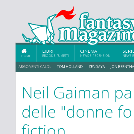
LIBRI
CINEMA
SERI
EBOOK E FUMETTI
NEWS E RECENSIONI
NEWS E
HOME
ARGOMENTI CALDI:
TOM HOLLAND
ZENDAYA
JON BERNTHA
Neil Gaiman par
MICHAEL MANDO
delle "donne for
fiction