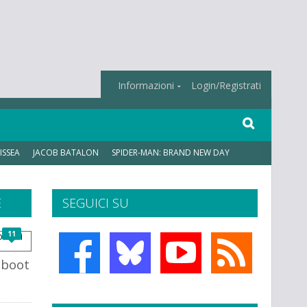
Informazioni
Login/Registrati
ISSEA
JACOB BATALON
SPIDER-MAN: BRAND NEW DAY
E
SEGUICI SU
11
eboot