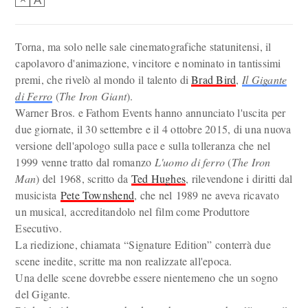
Torna, ma solo nelle sale cinematografiche statunitensi, il
capolavoro d'animazione, vincitore e nominato in tantissimi
premi, che rivelò al mondo il talento di
Brad Bird
,
Il Gigante
di Ferro
(
The Iron Giant
).
Warner Bros. e Fathom Events hanno annunciato l'uscita per
due giornate, il 30 settembre e il 4 ottobre 2015, di una nuova
versione dell'apologo sulla pace e sulla tolleranza che nel
1999 venne tratto dal romanzo
L'uomo di ferro
(
The Iron
Man
) del 1968, scritto da
Ted Hughes
, rilevendone i diritti dal
musicista
Pete Townshend
, che nel 1989 ne aveva ricavato
un musical, accreditandolo nel film come Produttore
Esecutivo.
La riedizione, chiamata “Signature Edition” conterrà due
scene inedite, scritte ma non realizzate all'epoca.
Una delle scene dovrebbe essere nientemeno che un sogno
del Gigante.