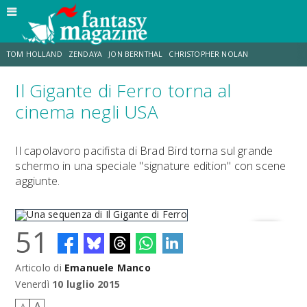
TOM HOLLAND
ZENDAYA
JON BERNTHAL
CHRISTOPHER NOLAN
Il Gigante di Ferro torna al
STRANIMONDI
LUCCA COMICS & GAMES
ODISSEA
JACOB BATALON
cinema negli USA
SPIDER-MAN: BRAND NEW DAY
MICHAEL MANDO
Il capolavoro pacifista di Brad Bird torna sul grande
schermo in una speciale "signature edition" con scene
aggiunte.
51
Articolo di
Emanuele Manco
Una sequenza di Il Gigante di Ferro
Venerdì
10 luglio 2015
A
A