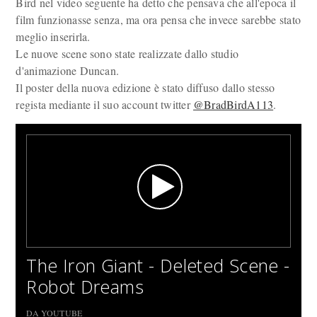
Bird nel video seguente ha detto che pensava che all'epoca il
film funzionasse senza, ma ora pensa che invece sarebbe stato
meglio inserirla.
Le nuove scene sono state realizzate dallo studio
d'animazione Duncan.
Il poster della nuova edizione è stato diffuso dallo stesso
regista mediante il suo account twitter
@BradBirdA113
.
The Iron Giant - Deleted Scene -
Robot Dreams
DA YOUTUBE