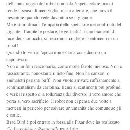
dell'ammaraggio del robot non solo è spettacolare, ma ci
rende il senso di meraviglia, misto a terrore, che prova il
pescatore quando vede davanti a se il gigante.
Ma è straordinaria l'empatia dello spettatore nei confronti del
gigante. Tramite le posture, le gestualità, i cambiamenti di
luce dei suoi occhi, si riescono a cogliere i sentimenti di un
robot!
Quando lo vidi all'epoca non esitai a considerarlo un
capolavoro.
Non è un film reazionario, come molte favole mielose. Non è
rassicurante, nonostante il lieto fine. Non ha canzoni o
animaletti parlanti buffi. Non vuole arrivare ruffianamente a
sentimentalismi da cartolina. Bensì ai sentimenti più profondi
e veri: il rispetto e la tolleranza del diverso; il vero amore che
porta al vero sacrificio. Il robot non ci pensa due volte a
mettersi in pericolo per salvare un'umanità che comunque gli
è ostile.
Brad Bird è poi entrato in forza alla Pixar dove ha realizzato
Gli Incredibili
e
Ratatouille
tra gli altri.