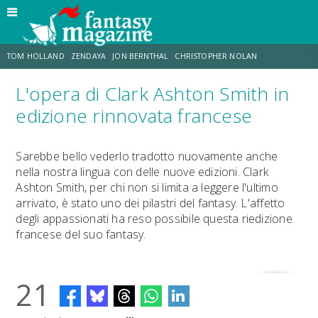
TOM HOLLAND
ZENDAYA
JON BERNTHAL
CHRISTOPHER NOLAN
L'opera di Clark Ashton Smith in
STRANIMONDI
LUCCA COMICS & GAMES
ODISSEA
CHRIS MCKENNA
edizione rinnovata francese
DESTIN DANIEL CRETTON
ERIK SOMMERS
Sarebbe bello vederlo tradotto nuovamente anche
nella nostra lingua con delle nuove edizioni. Clark
Ashton Smith, per chi non si limita a leggere l'ultimo
arrivato, è stato uno dei pilastri del fantasy. L'affetto
degli appassionati ha reso possibile questa riedizione
francese del suo fantasy.
21