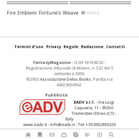
Fire Emblem: Fortune’s Weave
5 FOTO
Termini d'uso
Privacy
Regole
Redazione
Contatti
FantasyMagazine
- ISSN 1974-823X -
Registrazione tribunale di Milano, n. 522 del 5
settembre 2006.
©2003
Associazione Delos Books
. Partita Iva
04029050962.
Pubblicità:
EADV s.r.l.
- Via Luigi
Capuana, 11 - 95030
Tremestieri Etneo (CT) -
Italy
www.eadv.it - info@eadv.it - Tel: +39.0952830326