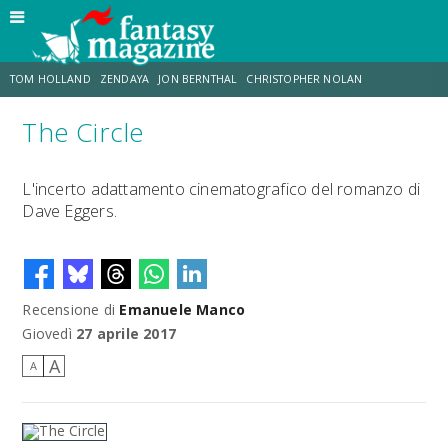
TOM HOLLAND
ZENDAYA
JON BERNTHAL
CHRISTOPHER NOLAN
The Circle
STRANIMONDI
LUCCA COMICS & GAMES
ODISSEA
CHRIS MCKENNA
L'incerto adattamento cinematografico del romanzo di
Dave Eggers.
DESTIN DANIEL CRETTON
ERIK SOMMERS
Recensione di
Emanuele Manco
Giovedì
27 aprile 2017
A
A