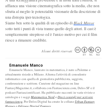
affianca una visione cinematografica sotto la media, che non
sfrutta al meglio le potenzialità visionarie della descrizione di
una distopia iper-tecnologica.
Siamo ben sotto la qualità di un episodio di
Black Mirror
sotto tutti i punti di vista tranne quello degli attori. Il cast è
semplicemente strepitoso ed è l'unico motivo per cui il film
riesce a rimanere credibile.
Alcuni diritti riservati
Emanuele Manco
Emanuele Manco, laureato in matematica, è nato a Palermo e
attualmente risiede a Milano. Alterna l'attività di consulente
informatico con quella di giornalista pubblicista, saggista,
conferenziere e scrittore. Curatore del magazine on line
FantasyMagazine.it, collabora con Fantascienza.com, Delos SF e il
podcast Fantascientificast. Ha pubblicato racconti in varie riviste e
antologie e i saggi
Matematica Nerd
e
Dieci consigli per scrivere
fantascienza
. Per Delos Digital ha creato le collane
Urban Fantasy
Heroes
e
Odissea Digital Fantasy
.