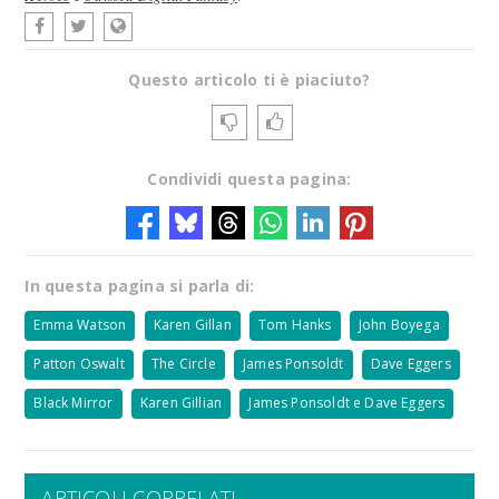
Questo articolo ti è piaciuto?
Condividi questa pagina:
In questa pagina si parla di:
Emma Watson
Karen Gillan
Tom Hanks
John Boyega
Patton Oswalt
The Circle
James Ponsoldt
Dave Eggers
Black Mirror
Karen Gillian
James Ponsoldt e Dave Eggers
ARTICOLI CORRELATI