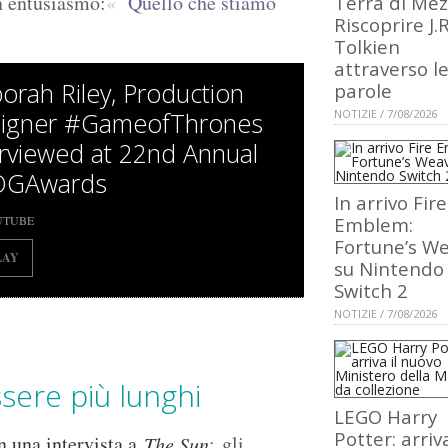
n entusiasmo:
Quello che stiamo
Terra di Mez
Riscoprire J.R
Tolkien
attraverso l
orah Riley, Production
parole
igner #GameofThrones
NOTIZIE / 7/08/2026
erviewed at 22nd Annual
DGAwards
In arrivo Fire
UTUBE
Emblem:
Fortune’s W
LAY
su Nintendo
Switch 2
NOTIZIE / 7/08/2026
sere più lunghi
LEGO Harry
Potter: arriva
n una intervista a
: gli
The Sun