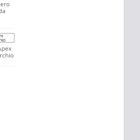
tero
da
Apex
rchio