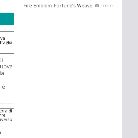
Fire Emblem: Fortune’s Weave
5 FOTO
di
nuova
la
 è
a