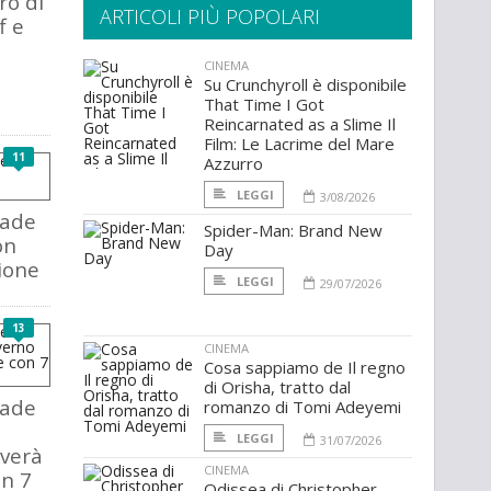
ro di
ARTICOLI PIÙ POPOLARI
f e
CINEMA
Su Crunchyroll è disponibile
That Time I Got
Reincarnated as a Slime Il
Film: Le Lacrime del Mare
11
Azzurro
LEGGI
3/08/2026
pade
Spider-Man: Brand New
on
Day
gione
LEGGI
29/07/2026
13
CINEMA
Cosa sappiamo de Il regno
di Orisha, tratto dal
pade
romanzo di Tomi Adeyemi
LEGGI
31/07/2026
iverà
CINEMA
on 7
Odissea di Christopher