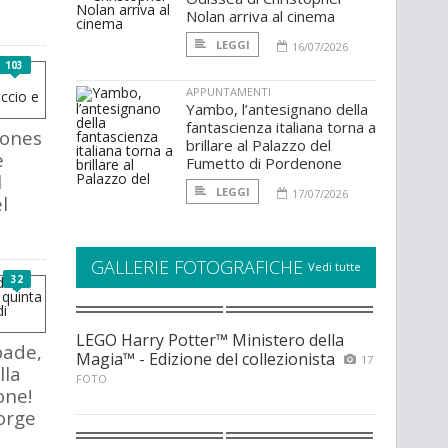
Nolan arriva al cinema
LEGGI
16/07/2026
103
APPUNTAMENTI
Yambo, l’antesignano della
fantascienza italiana torna a
rones
brillare al Palazzo del
e
Fumetto di Pordenone
l
LEGGI
17/07/2026
l
GALLERIE FOTOGRAFICHE
Vedi tutte
32
LEGO Harry Potter™ Ministero della
pade,
Magia™ - Edizione del collezionista
17
lla
FOTO
one!
orge