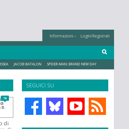
Informazioni
Login/Registrati
ISSEA
JACOB BATALON
SPIDER-MAN: BRAND NEW DAY
E
SEGUICI SU
16
o di