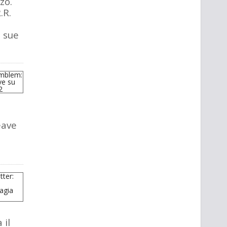
zo.
.R.
e sue
eave
 il