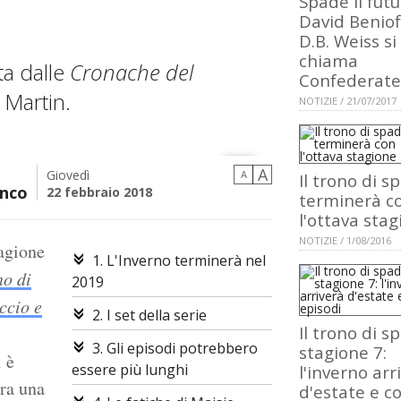
Spade il futu
David Beniof
D.B. Weiss si
chiama
ta dalle
Cronache del
Confederate
 Martin.
NOTIZIE / 21/07/2017
A
Giovedì
A
Il trono di s
nco
22 febbraio 2018
terminerà c
l'ottava sta
NOTIZIE / 1/08/2016
tagione
1. L'Inverno terminerà nel
no di
2019
ccio e
2. I set della serie
Il trono di s
3. Gli episodi potrebbero
stagione 7:
 è
essere più lunghi
l'inverno arr
ora una
d'estate e c