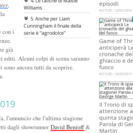
4. Le fatiche di Maisie
episodi
nter
,
Williams
NOTIZIE / 22/07/2016
 la
5. Anche per Liam
Cunningham il finale della
 con i
serie è "agrodolce"
enze.
Game of Th
anticiperà L
ze già
cronache de
i editi. Alcuni colpi di scena saranno
ghiaccio e de
ri sono ancora tutti da scoprire.
fuoco
NOTIZIE / 26/03/2015
e.
2019
Il Trono di s
attenzione a
quinta stagi
a, l'annuncio che l'ultima stagione
Parola di Ge
etti dagli showrunner
David Benioff
&
Martin