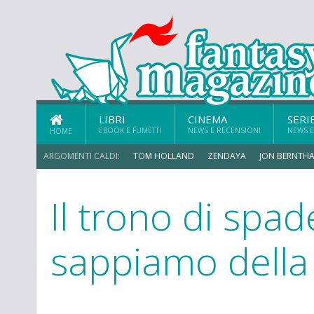
LIBRI
CINEMA
SERI
EBOOK E FUMETTI
NEWS E RECENSIONI
NEWS E
HOME
ARGOMENTI CALDI:
TOM HOLLAND
ZENDAYA
JON BERNTHA
Il trono di spad
MICHAEL MANDO
sappiamo della