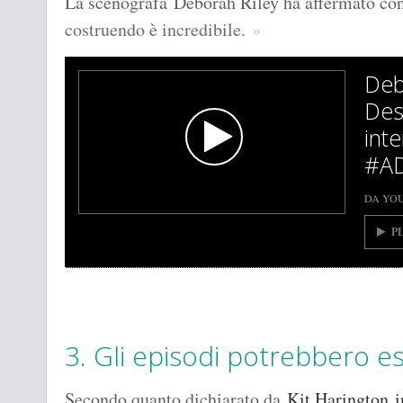
La scenografa Deborah Riley ha affermato co
costruendo è incredibile.
Deb
Des
int
#A
DA YO
P
3. Gli episodi potrebbero es
Secondo quanto dichiarato da
Kit Harington
i