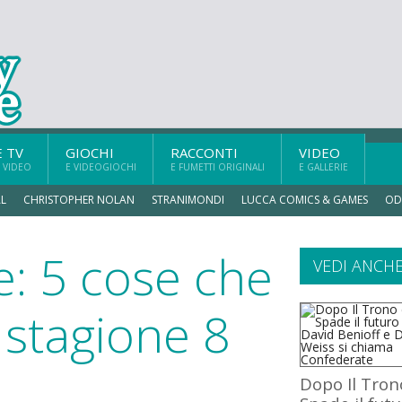
E TV
GIOCHI
RACCONTI
VIDEO
 VIDEO
E VIDEOGIOCHI
E FUMETTI ORIGINALI
E GALLERIE
L
CHRISTOPHER NOLAN
STRANIMONDI
LUCCA COMICS & GAMES
OD
e: 5 cose che
VEDI ANCH
 stagione 8
Dopo Il Tron