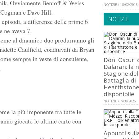
hnik. Ovviamente Benioff & Weiss
NOTIZIE / 18/02/2015
n Cogman e Dave Hill.
NOTIZIE
 episodi, a differenze delle prime 6
e ne aveva 7.
nsieme al dinamico duo produrranno gli
adette Caulfield, coadiuvati da Bryan
me sempre in veste di consulente,
Doni Oscuri 
Dalaran: la 
.
Stagione del
Battaglia di
Hearthstone
disponibile
NOTIZIE / 7/08/2026
ome la più imponente tra tutte le
ranno giocate le ultime carte con
Appunti sull