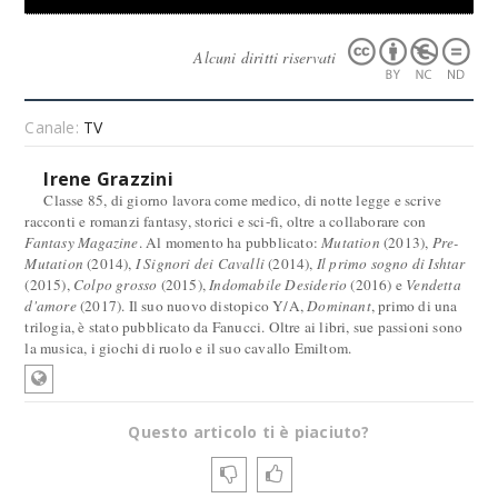
Alcuni diritti riservati
Canale:
TV
Irene Grazzini
Classe 85, di giorno lavora come medico, di notte legge e scrive
racconti e romanzi fantasy, storici e sci-fi, oltre a collaborare con
Fantasy Magazine
. Al momento ha pubblicato:
Mutation
(2013),
Pre-
Mutation
(2014),
I Signori dei Cavalli
(2014),
Il primo sogno di Ishtar
(2015),
Colpo grosso
(2015),
Indomabile Desiderio
(2016) e
Vendetta
d'amore
(2017). Il suo nuovo distopico Y/A,
Dominant
, primo di una
trilogia, è stato pubblicato da Fanucci. Oltre ai libri, sue passioni sono
la musica, i giochi di ruolo e il suo cavallo Emiltom.
Questo articolo ti è piaciuto?