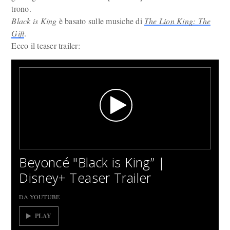
trono.
Black is King
è basato sulle musiche di
The Lion King: The
Gift
.
Ecco il teaser trailer:
Beyoncé "Black is King” |
Disney+ Teaser Trailer
DA YOUTUBE
PLAY