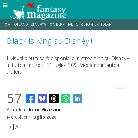
TOM HOLLAND
ZENDAYA
JON BERNTHAL
CHRISTOPHER NOLAN
Black is King su Disney+
STRANIMONDI
LUCCA COMICS & GAMES
ODISSEA
MARK RUFFALO
Il visual album sarà disponibile in streaming su Disney+
in tutto il mondoil 31 luglio 2020. Vediamo intanto il
JACOB BATALON
ERIK SOMMERS
trailer.
57
Articolo di
Irene Grazzini
Mercoledì
1 luglio 2020
A
A