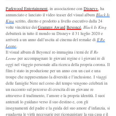
Parkwood Entertainment
, in associazione con
Disney+
, ha
annunciato e lanciato il video teaser del visual album
Black Is
King
scritto, diretto e prodotto a livello esecutivo dalla 24
volte vincitrice dei
Grammy Award
Beyoncé
.
Black Is King
debutterà in tutto il mondo su Disney+ il 31 luglio 2020 e
arriverà a un anno dall’uscita al cinema del remake di
Il Re
Leone
.
Il visual album di Beyoncé re-immagina i temi de
Il Re
Leone
per accompagnare le giovani regine e i giovani re di
oggi nel viaggio personale alla ricerca della propria corona. Il
film è stato in produzione per un anno con un cast e una
troupe che rappresentano la diversità e l’inclusione. I viaggi
delle famiglie Nere nel corso del tempo vengono celebrati in
un racconto sul percorso di crescita di un giovane re
attraverso il tradimento, l’amore e la propria identità. I suoi
antenati lo guidano verso il suo destino e, con gli
insegnamenti del padre e la guida del suo amore d’infanzia, si
guadagna le virtù necessarie per riconquistare la sua casa e il