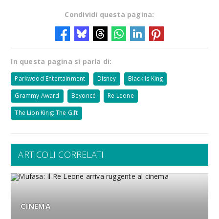
Condividi questa pagina:
In questa pagina si parla di:
Parkwood Entertainment
Disney
Black Is King
Grammy Award
Beyoncé
Re Leone
The Lion King: The Gift
ARTICOLI CORRELATI
CINEMA