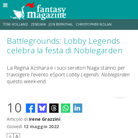
TOM HOLLAND
ZENDAYA
JON BERNTHAL
CHRISTOPHER NOLAN
Battlegrounds: Lobby Legends
STRANIMONDI
LUCCA COMICS & GAMES
ODISSEA
DESTIN DANIEL CRETTON
celebra la festa di Noblegarden
ERIK SOMMERS
TRAMELL TILLMAN
La Regina Azshara e i suoi servitori Naga stanno per
travolgere l'evento eSport
Lobby Legends: Noblegarden
questo week-end.
10
Articolo di
Irene Grazzini
Giovedì
12 maggio 2022
A
A