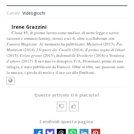
Canale:
Videogiochi
Irene Grazzini
Classe 85, di giorno lavora come medico, di notte legge e scrive
racconti e romanzi fantasy, storici e sci-fi, oltre a collaborare con
Fantasy Magazine
. Al momento ha pubblicato:
Mutation
(2013),
Pre-
Mutation
(2014),
I Signori dei Cavalli
(2014),
Il primo sogno di Ishtar
(2015),
Colpo grosso
(2015),
Indomabile Desiderio
(2016) e
Vendetta
d'amore
(2017). Il suo nuovo distopico Y/A,
Dominant
, primo di una
trilogia, è stato pubblicato da Fanucci. Oltre ai libri, sue passioni sono
la musica, i giochi di ruolo e il suo cavallo Emiltom.
Questo articolo ti è piaciuto?
Condividi questa pagina: