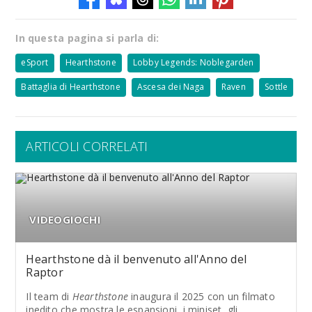
In questa pagina si parla di:
eSport
Hearthstone
Lobby Legends: Noblegarden
Battaglia di Hearthstone
Ascesa dei Naga
Raven
Sottle
ARTICOLI CORRELATI
VIDEOGIOCHI
Hearthstone dà il benvenuto all'Anno del
Raptor
Il team di
Hearthstone
inaugura il 2025 con un filmato
inedito che mostra le espansioni, i miniset, gli...