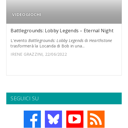
VIDEOGIOCHI
Battlegrounds: Lobby Legends – Eternal Night
L'evento
Battlegrounds: Lobby Legends
di
Hearthstone
trasformerà la Locanda di Bob in una...
IRENE GRAZZINI, 22/06/2022
SEGUICI SU