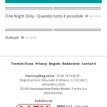
One Night Only - Quando tutto è possibile
38 FOTO
Hokum
10 FOTO
Termini d'uso
Privacy
Regole
Redazione
Contatti
FantasyMagazine
- ISSN 1974-823X -
Registrazione tribunale di Milano, n. 522 del 5
settembre 2006.
©2003
Associazione Delos Books
. Partita Iva
04029050962.
Pubblicità:
EADV s.r.l.
- Via Luigi