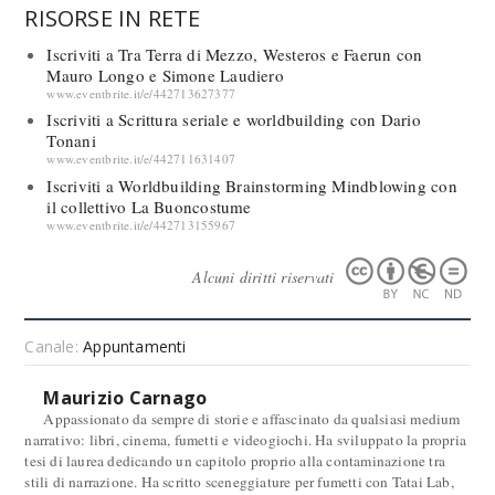
RISORSE IN RETE
Iscriviti a Tra Terra di Mezzo, Westeros e Faerun con
Mauro Longo e Simone Laudiero
www.eventbrite.it/e/442713627377
Iscriviti a Scrittura seriale e worldbuilding con Dario
Tonani
www.eventbrite.it/e/442711631407
Iscriviti a Worldbuilding Brainstorming Mindblowing con
il collettivo La Buoncostume
www.eventbrite.it/e/442713155967
Alcuni diritti riservati
Canale:
Appuntamenti
Maurizio Carnago
Appassionato da sempre di storie e affascinato da qualsiasi medium
narrativo: libri, cinema, fumetti e videogiochi. Ha sviluppato la propria
tesi di laurea dedicando un capitolo proprio alla contaminazione tra
stili di narrazione. Ha scritto sceneggiature per fumetti con Tatai Lab,