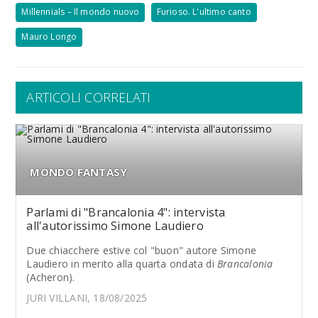
Millennials – Il mondo nuovo
Furioso. L'ultimo canto
Mauro Longo
ARTICOLI CORRELATI
MONDO FANTASY
Parlami di "Brancalonia 4": intervista
all'autorissimo Simone Laudiero
Due chiacchere estive col "buon" autore Simone
Laudiero in merito alla quarta ondata di
Brancalonia
(Acheron).
JURI VILLANI, 18/08/2025