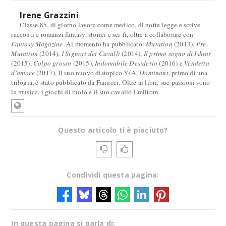
Irene Grazzini
Classe 85, di giorno lavora come medico, di notte legge e scrive
racconti e romanzi fantasy, storici e sci-fi, oltre a collaborare con
Fantasy Magazine
. Al momento ha pubblicato:
Mutation
(2013),
Pre-
Mutation
(2014),
I Signori dei Cavalli
(2014),
Il primo sogno di Ishtar
(2015),
Colpo grosso
(2015),
Indomabile Desiderio
(2016) e
Vendetta
d'amore
(2017). Il suo nuovo distopico Y/A,
Dominant
, primo di una
trilogia, è stato pubblicato da Fanucci. Oltre ai libri, sue passioni sono
la musica, i giochi di ruolo e il suo cavallo Emiltom.
Questo articolo ti è piaciuto?
Condividi questa pagina:
In questa pagina si parla di: