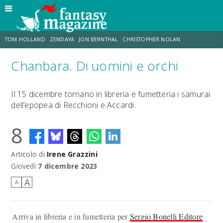
TOM HOLLAND
ZENDAYA
JON BERNTHAL
CHRISTOPHER NOLAN
Chanbara. Di uomini e orchi
STRANIMONDI
LUCCA COMICS & GAMES
ODISSEA
MARK RUFFALO
Il 15 dicembre tornano in libreria e fumetteria i samurai
dell’epopea di Recchioni e Accardi.
JACOB BATALON
ERIK SOMMERS
8
Articolo di
Irene Grazzini
Giovedì
7 dicembre 2023
A
A
Arriva in libreria e in fumetteria per
Sergio Bonelli Editore