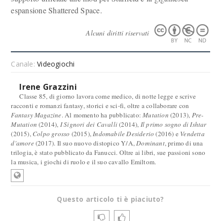
espansione Shattered Space.
Alcuni diritti riservati
Canale:
Videogiochi
Irene Grazzini
Classe 85, di giorno lavora come medico, di notte legge e scrive
racconti e romanzi fantasy, storici e sci-fi, oltre a collaborare con
Fantasy Magazine
. Al momento ha pubblicato:
Mutation
(2013),
Pre-
Mutation
(2014),
I Signori dei Cavalli
(2014),
Il primo sogno di Ishtar
(2015),
Colpo grosso
(2015),
Indomabile Desiderio
(2016) e
Vendetta
d'amore
(2017). Il suo nuovo distopico Y/A,
Dominant
, primo di una
trilogia, è stato pubblicato da Fanucci. Oltre ai libri, sue passioni sono
la musica, i giochi di ruolo e il suo cavallo Emiltom.
Questo articolo ti è piaciuto?