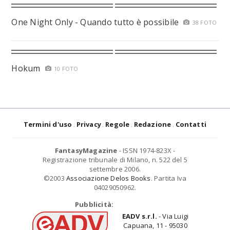
One Night Only - Quando tutto è possibile
38 FOTO
Hokum
10 FOTO
Termini d'uso
Privacy
Regole
Redazione
Contatti
FantasyMagazine
- ISSN 1974-823X -
Registrazione tribunale di Milano, n. 522 del 5
settembre 2006.
©2003
Associazione Delos Books
. Partita Iva
04029050962.
Pubblicità:
EADV s.r.l.
- Via Luigi
Capuana, 11 - 95030