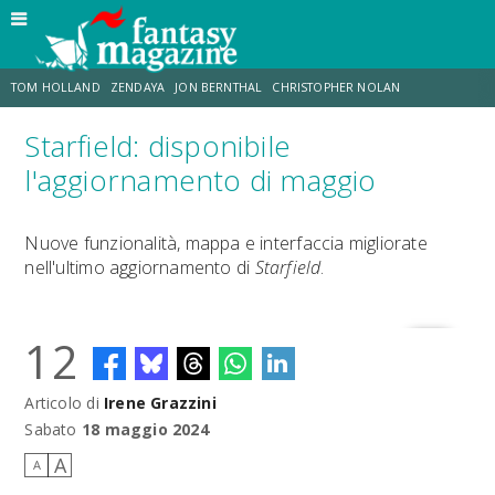
TOM HOLLAND
ZENDAYA
JON BERNTHAL
CHRISTOPHER NOLAN
Starfield: disponibile
STRANIMONDI
LUCCA COMICS & GAMES
ODISSEA
MARK RUFFALO
l'aggiornamento di maggio
JACOB BATALON
ERIK SOMMERS
Nuove funzionalità, mappa e interfaccia migliorate
nell'ultimo aggiornamento di
Starfield
.
12
Articolo di
Irene Grazzini
Sabato
18 maggio 2024
A
A