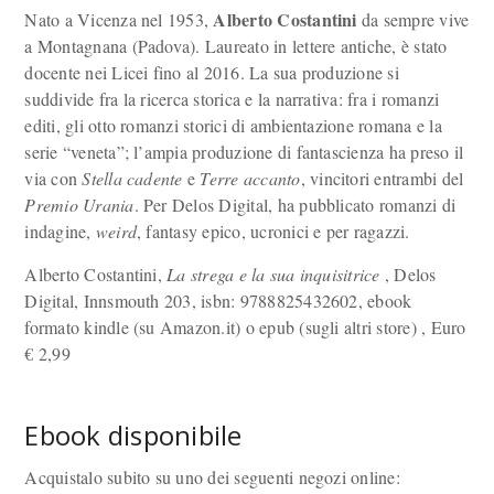
Alberto Costantini
Nato a Vicenza nel 1953,
da sempre vive
a Montagnana (Padova). Laureato in lettere antiche, è stato
docente nei Licei fino al 2016. La sua produzione si
suddivide fra la ricerca storica e la narrativa: fra i romanzi
editi, gli otto romanzi storici di ambientazione romana e la
serie “veneta”; l’ampia produzione di fantascienza ha preso il
via con
Stella cadente
e
Terre accanto
, vincitori entrambi del
Premio Urania
. Per Delos Digital, ha pubblicato romanzi di
indagine,
weird
, fantasy epico, ucronici e per ragazzi.
Alberto Costantini,
La strega e la sua inquisitrice
, Delos
Digital, Innsmouth 203, isbn: 9788825432602, ebook
formato kindle (su Amazon.it) o epub (sugli altri store) , Euro
€
2,99
Ebook disponibile
Acquistalo subito su uno dei seguenti negozi online: