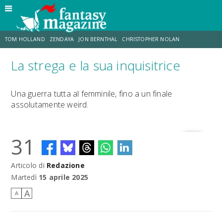
TOM HOLLAND
ZENDAYA
JON BERNTHAL
CHRISTOPHER NOLAN
La strega e la sua inquisitrice
STRANIMONDI
LUCCA COMICS & GAMES
ODISSEA
DESTIN DANIEL CRETTON
Una guerra tutta al femminile, fino a un finale
assolutamente weird.
ERIK SOMMERS
TRAMELL TILLMAN
31
Articolo di
Redazione
Martedì
15 aprile 2025
A
A