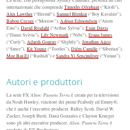
internazionale che comprende
Timothy Olyphant
(“Kirsh”),
Alex Lawther
(“Hermit”),
Samuel Blenkin
(“Boy Kavalier”),
Babou Ceesay
(“Morrow”),
Adrian Edmondson
(“Atom
Eins”),
David Rysdahl
(“Arthur Sylvia”),
Essie Davis
(“Dame Sylvia”),
Lily Newmark
(“Nibs”),
Erana James
(“Curly”),
Adarsh Gourav
(“Slightly”),
Jonathan Ajayi
(“Smee”),
Kit Young
(“Tootles”),
Diêm Camille
(“Siberian”),
Moe Bar-El
(“Rashidi”) e
Sandra Yi Sencindiver
(“Yutani”).
Autori e produttori
La serie FX
Alien: Pianeta Terra
è creata per la televisione
da Noah Hawley, vincitore dei premi Peabody ed Emmy®,
che è anche l’executive producer. Ridley Scott, David W.
Zucker, Joseph Iberti, Dana Gonzales e Clayton Krueger
sono gli altri executive producer.
Alien: Pianeta Terra
è
prodotta da FX Productions.