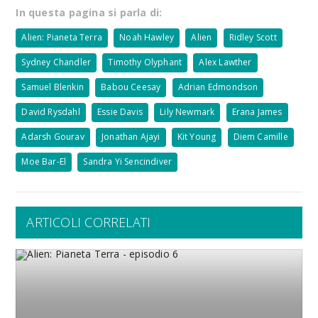
In questa pagina si parla di:
Alien: Pianeta Terra
Noah Hawley
Alien
Ridley Scott
Sydney Chandler
Timothy Olyphant
Alex Lawther
Samuel Blenkin
Babou Ceesay
Adrian Edmondson
David Rysdahl
Essie Davis
Lily Newmark
Erana James
Adarsh Gourav
Jonathan Ajayi
Kit Young
Diem Camille
Moe Bar-El
Sandra Yi Sencindiver
ARTICOLI CORRELATI