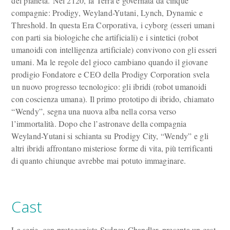
del pianeta. Nel 2120, la Terra è governata da cinque
compagnie: Prodigy, Weyland-Yutani, Lynch, Dynamic e
Threshold. In questa Era Corporativa, i cyborg (esseri umani
con parti sia biologiche che artificiali) e i sintetici (robot
umanoidi con intelligenza artificiale) convivono con gli esseri
umani. Ma le regole del gioco cambiano quando il giovane
prodigio Fondatore e CEO della Prodigy Corporation svela
un nuovo progresso tecnologico: gli ibridi (robot umanoidi
con coscienza umana). Il primo prototipo di ibrido, chiamato
“Wendy”, segna una nuova alba nella corsa verso
l’immortalità. Dopo che l’astronave della compagnia
Weyland-Yutani si schianta su Prodigy City, “Wendy” e gli
altri ibridi affrontano misteriose forme di vita, più terrificanti
di quanto chiunque avrebbe mai potuto immaginare.
Cast
La serie, con protagonista Sydney Chandler, presenta un cast