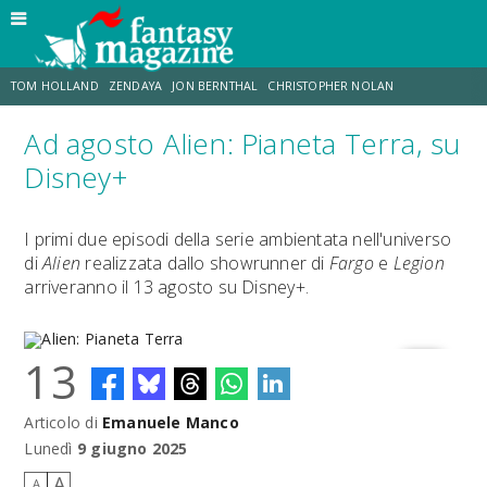
TOM HOLLAND
ZENDAYA
JON BERNTHAL
CHRISTOPHER NOLAN
Ad agosto Alien: Pianeta Terra, su
STRANIMONDI
LUCCA COMICS & GAMES
ODISSEA
MARK RUFFALO
Disney+
JACOB BATALON
ERIK SOMMERS
I primi due episodi della serie ambientata nell'universo
di
Alien
realizzata dallo showrunner di
Fargo
e
Legion
arriveranno il 13 agosto su Disney+.
13
Articolo di
Emanuele Manco
Alien: Pianeta Terra
Lunedì
9 giugno 2025
A
A