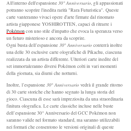
All'interno dell'espansione
30° Anniversario
, gli appassionati
potranno scoprire l'inedita rarità "Rara Futuristica". Queste
carte vanteranno vivaci opere d'arte firmate dal rinomato
artista giapponese YOSHIROTTEN, capaci di ritrarre i
Pokémon
con uno stile d'impatto che evoca la speranza verso
un futuro misterioso e ancora da scoprire.
Ogni busta dell’espansione
30° Anniversario
conterrà inoltre
una delle 30 esclusive carte olografiche di Pikachu, ciascuna
realizzata da un artista differente. Ulteriori carte inedite del
set immortaleranno diversi Pokémon colti in vari momenti
della giornata, sia diurni che notturni.
Inoltre, l’espansione
30° Anniversario
vedrà il grande ritorno
di 30 carte storiche che hanno segnato la lunga storia del
gioco. Ciascuna di esse sarà impreziosita da una straordinaria
finitura olografica.
Le carte classiche incluse nelle buste
dell’espansione 30° Anniversario del GCC Pokémon non
saranno valide nel formato standard, ma saranno utilizzabili
nei formati che consentono le versioni originali di queste