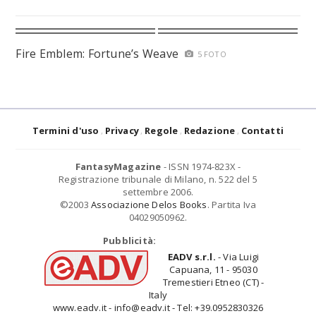
Fire Emblem: Fortune’s Weave
5 FOTO
Termini d'uso
Privacy
Regole
Redazione
Contatti
FantasyMagazine
- ISSN 1974-823X -
Registrazione tribunale di Milano, n. 522 del 5
settembre 2006.
©2003
Associazione Delos Books
. Partita Iva
04029050962.
Pubblicità:
EADV s.r.l.
- Via Luigi
Capuana, 11 - 95030
Tremestieri Etneo (CT) -
Italy
www.eadv.it - info@eadv.it - Tel: +39.0952830326