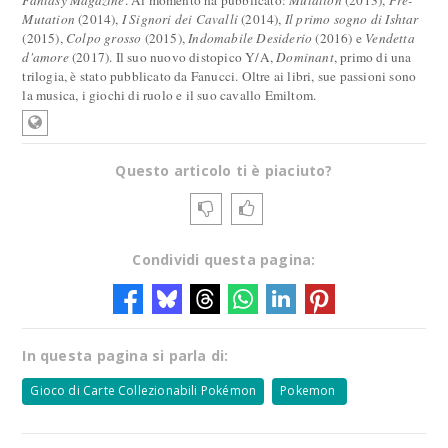
Fantasy Magazine
. Al momento ha pubblicato:
Mutation
(2013),
Pre-
Mutation
(2014),
I Signori dei Cavalli
(2014),
Il primo sogno di Ishtar
(2015),
Colpo grosso
(2015),
Indomabile Desiderio
(2016) e
Vendetta
d'amore
(2017). Il suo nuovo distopico Y/A,
Dominant
, primo di una
trilogia, è stato pubblicato da Fanucci. Oltre ai libri, sue passioni sono
la musica, i giochi di ruolo e il suo cavallo Emiltom.
Questo articolo ti è piaciuto?
Condividi questa pagina:
In questa pagina si parla di:
Gioco di Carte Collezionabili Pokémon
Pokemon