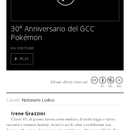
30° Anniversario del GCC
Pokémon
DA YOUTUBE
PLAY
Alcuni diritti riservati
Canale:
Notiziario Ludico
Irene Grazzini
Classe 85, di giorno lavora come medico, di notte legge e scrive
racconti e romanzi fantasy, storici e sci-fi, oltre a collaborare con