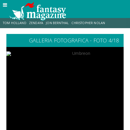
TOM HOLLAND
ZENDAYA
JON BERNTHAL
CHRISTOPHER NOLAN
GALLERIA FOTOGRAFICA - FOTO 4/18
STRANIMONDI
LUCCA COMICS & GAMES
ODISSEA
CHRIS MCKENNA
DESTIN DANIEL CRETTON
ERIK SOMMERS