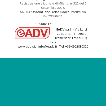
Registrazione tribunale di Milano, n. 522 del 5
settembre 2006.
©2003
Associazione Delos Books
. Partita Iva
04029050962.
Pubblicità:
EADV s.r.l.
- Via Luigi
Capuana, 11 - 95030
Tremestieri Etneo (CT) -
Italy
www.eadv.it - info@eadv.it - Tel: +39.0952830326