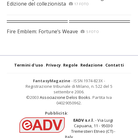
Edizione del collezionista
17 FOTO
Fire Emblem: Fortune’s Weave
5 FOTO
Termini d'uso
Privacy
Regole
Redazione
Contatti
FantasyMagazine
- ISSN 1974-823X -
Registrazione tribunale di Milano, n. 522 del 5
settembre 2006.
©2003
Associazione Delos Books
. Partita Iva
04029050962.
Pubblicità:
EADV s.r.l.
- Via Luigi
Capuana, 11 - 95030
Tremestieri Etneo (CT) -
Italy