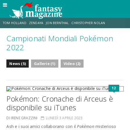
TOM HOLLAND
ZENDAYA
JON BERNTHAL
CHRISTOPHER NOLAN
Campionati Mondiali Pokémon
STRANIMONDI
LUCCA COMICS & GAMES
ODISSEA
CHRIS MCKENNA
2022
DESTIN DANIEL CRETTON
ERIK SOMMERS
News (5)
Gallerie (1)
Video (2)
12
Pokémon: Cronache di Arceus è
disponibile su iTunes
DI IRENE GRAZZINI
LUNEDÌ 3 APRILE 2023
Ash e i suoi amici collaborano con il
Pokémon
misterioso