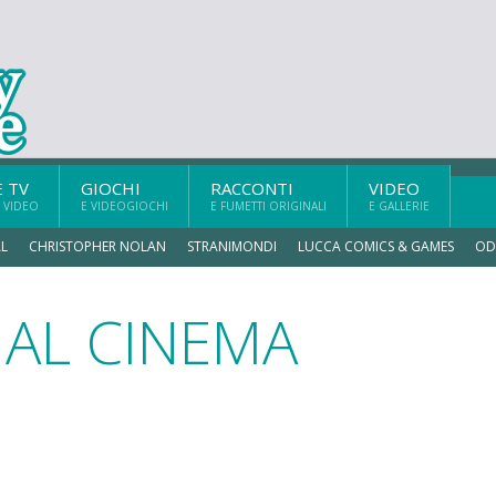
E TV
GIOCHI
RACCONTI
VIDEO
 VIDEO
E VIDEOGIOCHI
E FUMETTI ORIGINALI
E GALLERIE
L
CHRISTOPHER NOLAN
STRANIMONDI
LUCCA COMICS & GAMES
OD
 AL CINEMA