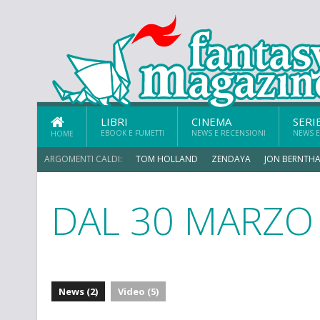
LIBRI
CINEMA
SERI
EBOOK E FUMETTI
NEWS E RECENSIONI
NEWS E
HOME
ARGOMENTI CALDI:
TOM HOLLAND
ZENDAYA
JON BERNTHA
DAL 30 MARZO
MICHAEL MANDO
News (2)
Video (5)