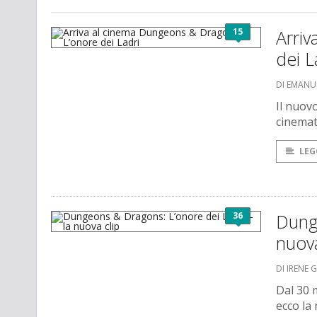
15
Arri
dei L
DI EMANU
Il nuovo
cinemat
LEG
36
Dunge
nuova
DI IRENE 
Dal 30 
ecco la 