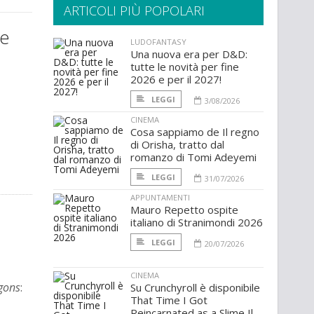
ARTICOLI PIÙ POPOLARI
re
LUDOFANTASY
Una nuova era per D&D:
tutte le novità per fine
2026 e per il 2027!
LEGGI
3/08/2026
CINEMA
Cosa sappiamo de Il regno
di Orisha, tratto dal
romanzo di Tomi Adeyemi
LEGGI
31/07/2026
APPUNTAMENTI
Mauro Repetto ospite
italiano di Stranimondi 2026
LEGGI
20/07/2026
CINEMA
gons
:
Su Crunchyroll è disponibile
That Time I Got
Reincarnated as a Slime Il