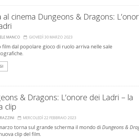
va al cinema Dungeons & Dragons: L’ono
adri
ELE MANCO
GIOVEDÌ 30 MARZO 2023
 film dal popolare gioco di ruolo arriva nelle sale
ografiche.
GI
ons & Dragons: L’onore dei Ladri – la
 clip
GRAZZINI
MERCOLEDÌ 22 FEBBRAIO 2023
marzo torna sul grande scherma il mondo di
Dungeons & Dra
nuova clip del film.