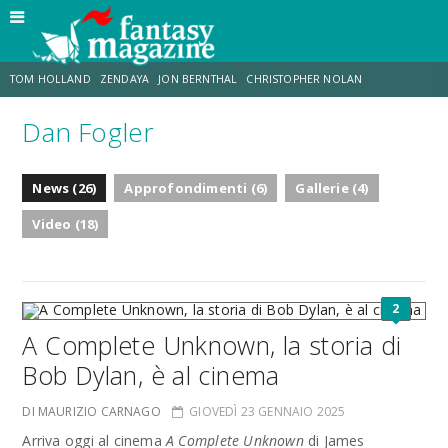
TOM HOLLAND
ZENDAYA
JON BERNTHAL
CHRISTOPHER NOLAN
Dan Fogler
STRANIMONDI
LUCCA COMICS & GAMES
ODISSEA
CHRIS MCKENNA
News (26)
Approfondimenti (6)
Gallerie (4)
DESTIN DANIEL CRETTON
ERIK SOMMERS
Video (18)
2
A Complete Unknown, la storia di
Bob Dylan, è al cinema
DI MAURIZIO CARNAGO
GIOVEDÌ 23 GENNAIO 2025
Arriva oggi al cinema
A Complete Unknown
di James