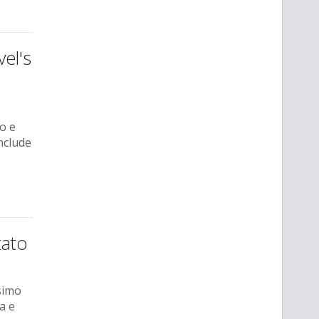
el's
o e
nclude
tato
ssimo
a e