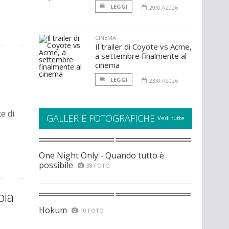
LEGGI
29/07/2026
CINEMA
Il trailer di Coyote vs Acme,
a settembre finalmente al
cinema
LEGGI
23/07/2026
e di
GALLERIE FOTOGRAFICHE
Vedi tutte
One Night Only - Quando tutto è
possibile
38 FOTO
bia
Hokum
10 FOTO