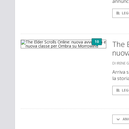
annunci
LEG
10
The E
nuov
DI IRENE 
Arriva 
la stori
LEG
AN