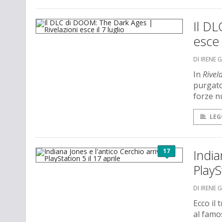
Il DL
esce 
DI IRENE 
In
Rivel
purgator
forze n
LEG
17
India
PlayS
DI IRENE 
Ecco il 
al famo