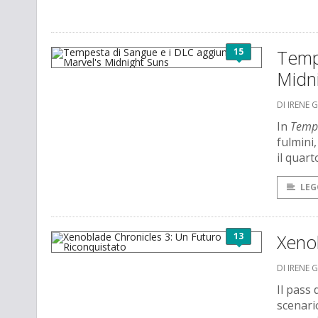
15
Tempe
Midn
DI IRENE 
In
Tempe
fulmini
il quart
LEG
13
Xenob
DI IRENE 
Il pass
scenario