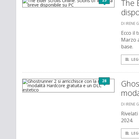
25
The E
dispo
DI IRENE 
Ecco il
Marzo a
base.
LEG
28
Ghost
modal
DI IRENE 
Rivelat
2024.
LEG