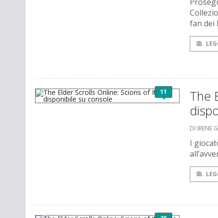
Prosegue
Collezi
fan dei
LEG
11
The E
dispo
DI IRENE 
I gioca
all’avv
LEG