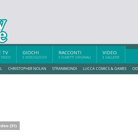
E TV
GIOCHI
RACCONTI
VIDEO
 VIDEO
E VIDEOGIOCHI
E FUMETTI ORIGINALI
E GALLERIE
L
CHRISTOPHER NOLAN
STRANIMONDI
LUCCA COMICS & GAMES
OD
ideo (51)