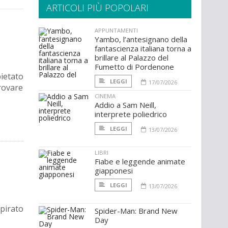
ARTICOLI PIÙ POPOLARI
APPUNTAMENTI
Yambo, l’antesignano della
fantascienza italiana torna a
brillare al Palazzo del
Fumetto di Pordenone
pietato
LEGGI
17/07/2026
trovare
CINEMA
Addio a Sam Neill,
interprete poliedrico
LEGGI
13/07/2026
LIBRI
Fiabe e leggende animate
giapponesi
LEGGI
13/07/2026
spirato
Spider-Man: Brand New
Day