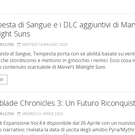
sta di Sangue e i DLC aggiuntivi di Marv
ight Suns
GRAZZINI
MARTEDÌ 16 MAGGIO 2023
sta di Sangue
, Tempesta porta con sé abilità basate su vent
, che stordiscono e mettono in ginocchio i nemici. Ecco cosa i
o contenuto scaricabile di
Marvel's Midnight Suns
.
GI
lade Chronicles 3: Un Futuro Riconquis
GRAZZINI
VENERDÌ 21 APRILE 2023
 di Espansione Vol.4 è disponibile dal 26 Aprile con un nuovi
 narrativo; rivelata la data di uscita degli amiibo Pyra/Mythr