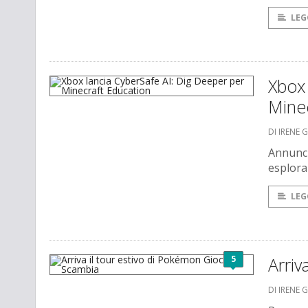
LEG
Xbox 
Mine
DI IRENE 
Annunci
esplorar
LEG
5
Arriv
DI IRENE 