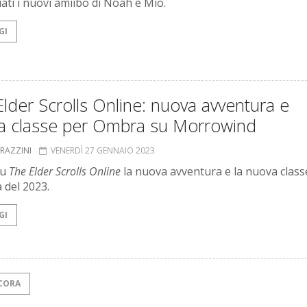
ati i nuovi amiibo di Noah e Mio.
GI
lder Scrolls Online: nuova avventura e
a classe per Ombra su Morrowind
GRAZZINI
VENERDÌ 27 GENNAIO 2023
su
The Elder Scrolls Online
la nuova avventura e la nuova class
a del 2023.
GI
CORA