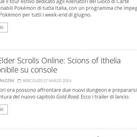
 il tour estivo dedicato agli Allenatori del Gioco di Carte
onabili Pokémon di tutta Italia, con un programma che impeg
 Pokémon per tutti i week-end di giugno.
GI
lder Scrolls Online: Scions of Ithelia
nibile su console
GRAZZINI
MERCOLEDÌ 27 MARZO 2024
tori ora possono affrontare due nuovi dungeon e prepararsi
entura del nuovo capitolo
Gold Road
. Ecco i trailer di lancio.
GI