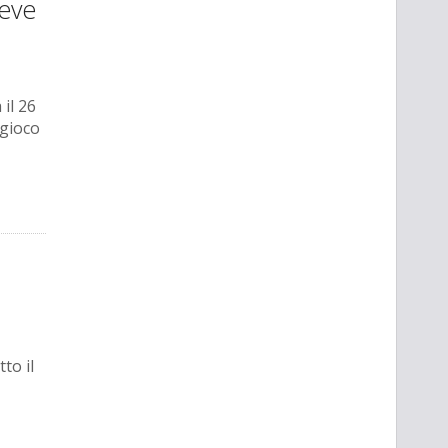
reve
 il 26
 gioco
to il