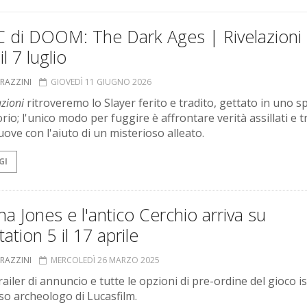
C di DOOM: The Dark Ages | Rivelazioni
il 7 luglio
GRAZZINI
GIOVEDÌ 11 GIUGNO 2026
azioni
ritroveremo lo Slayer ferito e tradito, gettato in uno s
io; l'unico modo per fuggire è affrontare verità assillati e 
uove con l'aiuto di un misterioso alleato.
GI
na Jones e l'antico Cerchio arriva su
tation 5 il 17 aprile
GRAZZINI
MERCOLEDÌ 26 MARZO 2025
trailer di annuncio e tutte le opzioni di pre-ordine del gioco i
so archeologo di Lucasfilm.