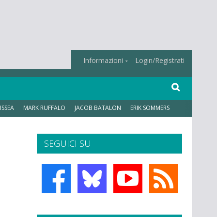
Informazioni
Login/Registrati
ISSEA
MARK RUFFALO
JACOB BATALON
ERIK SOMMERS
SEGUICI SU