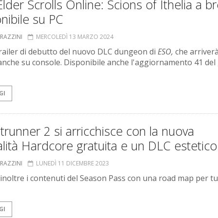
lder Scrolls Online: Scions of Ithelia a b
nibile su PC
GRAZZINI
MERCOLEDÌ 13 MARZO 2024
 trailer di debutto del nuovo DLC dungeon di
ESO,
che arriverà
nche su console. Disponibile anche l'aggiornamento 41 del
GI
runner 2 si arricchisce con la nuova
ità Hardcore gratuita e un DLC estetico
GRAZZINI
LUNEDÌ 11 DICEMBRE 2023
i inoltre i contenuti del Season Pass con una road map per tut
GI