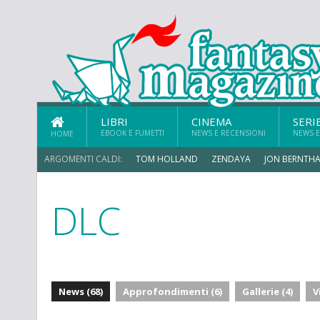
LIBRI
CINEMA
SERI
EBOOK E FUMETTI
NEWS E RECENSIONI
NEWS E
HOME
ARGOMENTI CALDI:
TOM HOLLAND
ZENDAYA
JON BERNTHA
DLC
News (68)
Approfondimenti (6)
Gallerie (4)
V