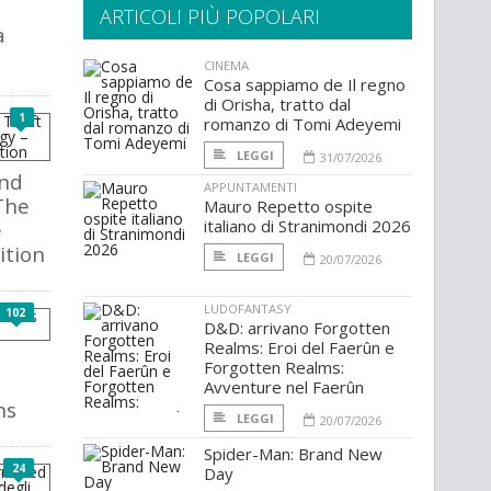
ARTICOLI PIÙ POPOLARI
a
CINEMA
Cosa sappiamo de Il regno
di Orisha, tratto dal
1
romanzo di Tomi Adeyemi
LEGGI
31/07/2026
and
APPUNTAMENTI
The
Mauro Repetto ospite
italiano di Stranimondi 2026
e
ition
LEGGI
20/07/2026
LUDOFANTASY
102
D&D: arrivano Forgotten
Realms: Eroi del Faerûn e
Forgotten Realms:
Avventure nel Faerûn
ns
LEGGI
20/07/2026
Spider-Man: Brand New
24
Day