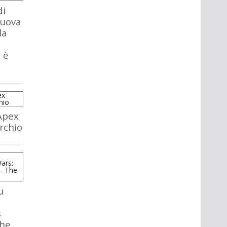
di
nuova
la
 è
Apex
rchio
u
s
The