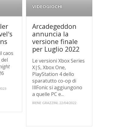
VIDEOGIOCHI
ler
Arcadegeddon
el's
annuncia la
uns
versione finale
per Luglio 2022
l caos
 del
Le versioni Xbox Series
night
X|S, Xbox One,
 26
PlayStation 4 dello
sparatutto co-op di
IllFonic si aggiungono
2023
a quelle PC e...
IRENE GRAZZINI, 22/04/2022