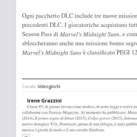
Ogni pacchetto DLC include tre nuove missioni
precedenti DLC. I giocatoriche acquistano tutt
Season Pass di
s, e com
Marvel's Midnight Sun
sbloccheranno anche una missione bonus segr
è classificato PEGI 12
Marvel's Midnight Suns
Canale:
Videogiochi
Irene Grazzini
Classe 85, di giorno lavora come medico, di notte legge e scrive racc
collaborare con
Fantasy Magazine
. Al momento ha pubblicato:
Muta
(2014),
Il primo sogno di Ishtar
(2015),
Colpo grosso
(2015),
Indomab
nuovo distopico Y/A,
Dominant
, primo di una trilogia, è stato pubbl
musica, i giochi di ruolo e il suo cavallo Emiltom.