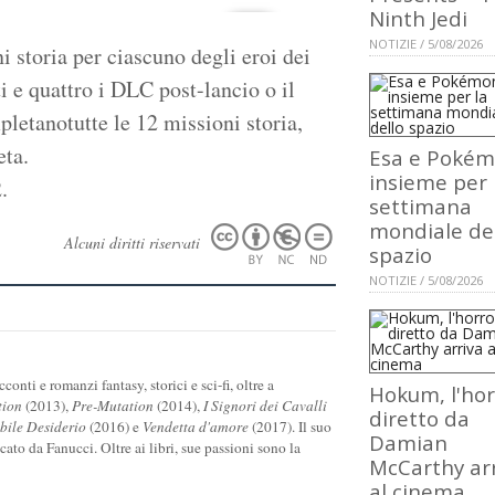
Ninth Jedi
NOTIZIE / 5/08/2026
 storia per ciascuno degli eroi dei
i e quattro i DLC post-lancio o il
pletanotutte le 12 missioni storia,
eta.
Esa e Poké
insieme per 
.
settimana
mondiale de
Alcuni diritti riservati
spazio
NOTIZIE / 5/08/2026
onti e romanzi fantasy, storici e sci-fi, oltre a
Hokum, l'hor
tion
(2013),
Pre-Mutation
(2014),
I Signori dei Cavalli
diretto da
ile Desiderio
(2016) e
Vendetta d'amore
(2017). Il suo
Damian
icato da Fanucci. Oltre ai libri, sue passioni sono la
McCarthy ar
al cinema