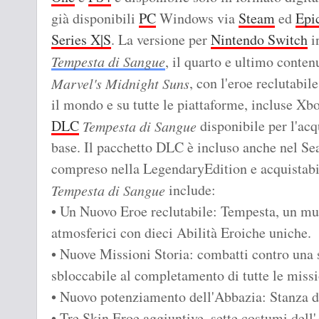
già disponibili
PC
Windows via
Steam
ed
Epi
Series X|S
. La versione per
Nintendo Switch
i
Tempesta di Sangue
, il quarto e ultimo conten
, con l'eroe reclutabil
Marvel's Midnight Suns
il mondo e su tutte le piattaforme, incluse Xb
DLC
disponibile per l'acq
Tempesta di Sangue
base. Il pacchetto DLC è incluso anche nel Se
compreso nella LegendaryEdition e acquistabi
include:
Tempesta di Sangue
• Un Nuovo Eroe reclutabile: Tempesta, un mu
atmosferici con dieci Abilità Eroiche uniche.
• Nuove Missioni Storia: combatti contro una se
sbloccabile al completamento di tutte le missi
• Nuovo potenziamento dell'Abbazia: Stanza de
• Tre Skin Eroe aggiuntive, sette costumi del