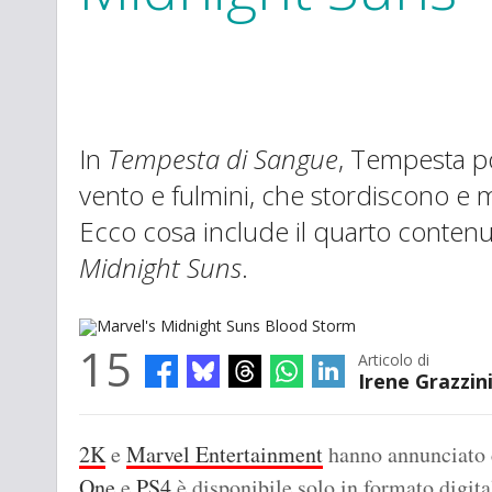
In
Tempesta di Sangue
, Tempesta po
vento e fulmini, che stordiscono e 
Ecco cosa include il quarto contenut
Midnight Suns
.
15
Articolo di
Irene Grazzin
Marvel's Midnight Suns Blood Storm
2K
e
Marvel Entertainment
hanno annunciato
One
e
PS4
è disponibile solo in formato digit