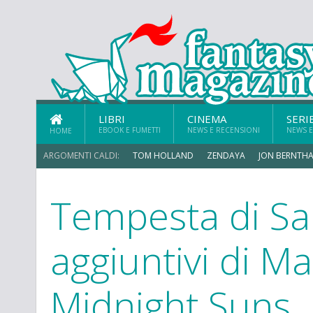
LIBRI
CINEMA
SERI
EBOOK E FUMETTI
NEWS E RECENSIONI
NEWS E
HOME
ARGOMENTI CALDI:
TOM HOLLAND
ZENDAYA
JON BERNTHA
Tempesta di Sa
CHRIS MCKENNA
aggiuntivi di Ma
Midnight Suns