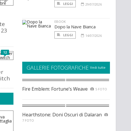
LEGGI
29/07/2026
EBOOK
te
Dopo la Nave Bianca
l 23
LEGGI
14/07/2026
12
GALLERIE FOTOGRAFICHE
Vedi tutte
er
itch
Fire Emblem: Fortune’s Weave
5 FOTO
Hearthstone: Doni Oscuri di Dalaran
7 FOTO