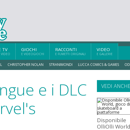
E TV
GIOCHI
RACCONTI
VIDEO
 VIDEO
E VIDEOGIOCHI
E FUMETTI ORIGINALI
E GALLERIE
L
CHRISTOPHER NOLAN
STRANIMONDI
LUCCA COMICS & GAMES
OD
ngue e i DLC
VEDI ANCH
rvel's
Disponibile
OlliOlli World