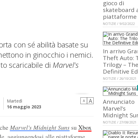
gioco di
skateboard 
piattaforme
NOTIZIE / 9/02/2022
rta con sé abilità basate su
In arrivo Gr
mettono in ginocchio i nemici.
Theft Auto: 
o scaricabile di
Marvel's
Trilogy – Th
Definitive Ed
NOTIZIE / 26/10/2021
A
Annunciato
Martedì
A
i
16 maggio 2023
Marvel's
Midnight Su
NOTIZIE / 27/08/2021
 che
Marvel's Midnight Suns
su
Xbox
ale, aggiungendosi alle piattaforme