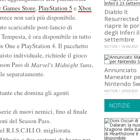
c Games Store
,
PlayStation 5
e
Xbox
Diablo II:
nvece non sarà più disponibile.
Resurrected
riapre le por
uto scaricabile post-lancio di
degli Inferi i
e Tempesta, è ora disponibile in tutto
settembre
ox One e PlayStation 4. Il pacchetto
NOTIZIE / 16/06/2021
uisto individuale, richiede il gioco
ason Pass di
,
Marvel's Midnight Suns
Annunciato
le separatamente.
Maneater p
Nintendo Sw
tante che domina gli agenti
NOTIZIE / 23/03/2021
NOTIZIE
rie di nuovi nemici, fino al finale
oni del Season Pass.
l R.I.S.C.H.I.O. migliorata.
l'Abbazia e due costumi da bagno per