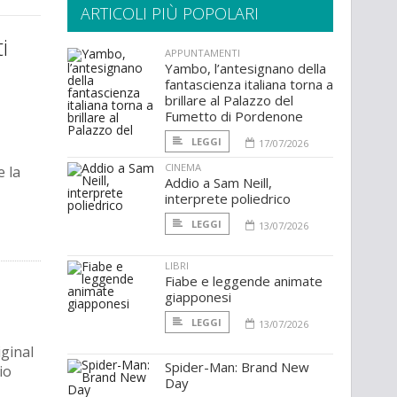
ARTICOLI PIÙ POPOLARI
i
APPUNTAMENTI
Yambo, l’antesignano della
fantascienza italiana torna a
brillare al Palazzo del
Fumetto di Pordenone
LEGGI
17/07/2026
CINEMA
e la
Addio a Sam Neill,
interprete poliedrico
LEGGI
13/07/2026
LIBRI
Fiabe e leggende animate
giapponesi
LEGGI
13/07/2026
iginal
Spider-Man: Brand New
io
Day