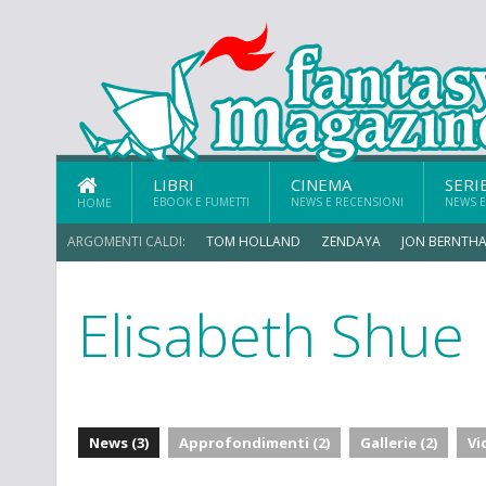
LIBRI
CINEMA
SERI
EBOOK E FUMETTI
NEWS E RECENSIONI
NEWS E
HOME
ARGOMENTI CALDI:
TOM HOLLAND
ZENDAYA
JON BERNTHA
Elisabeth Shue
TRAMELL TILLMAN
News (3)
Approfondimenti (2)
Gallerie (2)
Vi