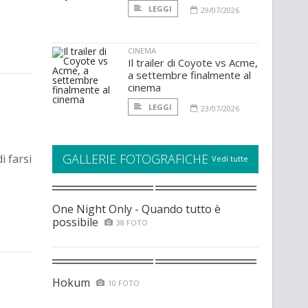
LEGGI
29/07/2026
CINEMA
Il trailer di Coyote vs Acme,
a settembre finalmente al
cinema
LEGGI
23/07/2026
GALLERIE FOTOGRAFICHE
 farsi
Vedi tutte
One Night Only - Quando tutto è
possibile
38 FOTO
Hokum
10 FOTO