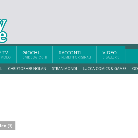
E TV
GIOCHI
RACCONTI
VIDEO
 VIDEO
E VIDEOGIOCHI
E FUMETTI ORIGINALI
E GALLERIE
L
CHRISTOPHER NOLAN
STRANIMONDI
LUCCA COMICS & GAMES
OD
deo (3)