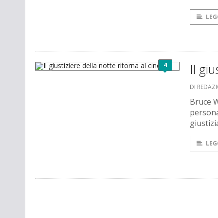
LEG
4
Il gi
DI REDAZ
Bruce W
persona
giustizi
LEG