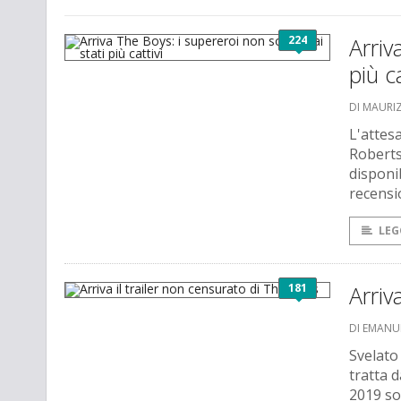
224
Arriv
più ca
DI MAURI
L'attes
Roberts
disponib
recensi
LEG
181
Arriv
DI EMANU
Svelato
tratta d
2019 so