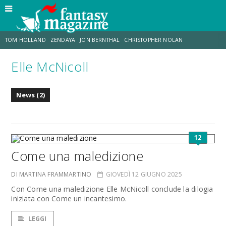
TOM HOLLAND
ZENDAYA
JON BERNTHAL
CHRISTOPHER NOLAN
Elle McNicoll
STRANIMONDI
LUCCA COMICS & GAMES
ODISSEA
CHRIS MCKENNA
News (2)
DESTIN DANIEL CRETTON
ERIK SOMMERS
12
Come una maledizione
DI MARTINA FRAMMARTINO
GIOVEDÌ 12 GIUGNO 2025
Con Come una maledizione Elle McNicoll conclude la dilogia
iniziata con Come un incantesimo.
LEGGI