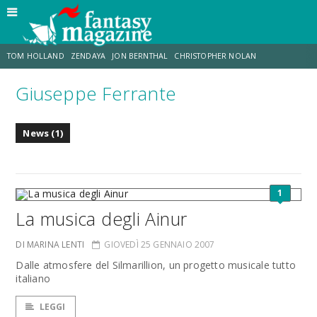
TOM HOLLAND
ZENDAYA
JON BERNTHAL
CHRISTOPHER NOLAN
Giuseppe Ferrante
STRANIMONDI
LUCCA COMICS & GAMES
ODISSEA
CHRIS MCKENNA
News (1)
DESTIN DANIEL CRETTON
ERIK SOMMERS
1
La musica degli Ainur
DI MARINA LENTI
GIOVEDÌ 25 GENNAIO 2007
Dalle atmosfere del Silmarillion, un progetto musicale tutto
italiano
LEGGI