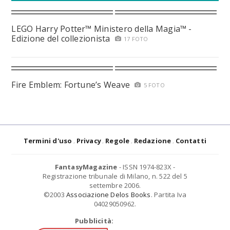
LEGO Harry Potter™ Ministero della Magia™ -
Edizione del collezionista
17 FOTO
Fire Emblem: Fortune’s Weave
5 FOTO
Termini d'uso
Privacy
Regole
Redazione
Contatti
FantasyMagazine
- ISSN 1974-823X -
Registrazione tribunale di Milano, n. 522 del 5
settembre 2006.
©2003
Associazione Delos Books
. Partita Iva
04029050962.
Pubblicità: