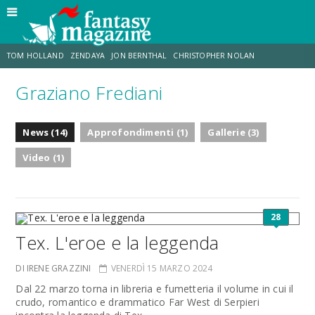
TOM HOLLAND
ZENDAYA
JON BERNTHAL
CHRISTOPHER NOLAN
Graziano Frediani
STRANIMONDI
LUCCA COMICS & GAMES
ODISSEA
MARK RUFFALO
News (14)
Approfondimenti (1)
Gallerie (3)
JACOB BATALON
ERIK SOMMERS
Video (1)
28
Tex. L'eroe e la leggenda
DI IRENE GRAZZINI
VENERDÌ 15 MARZO 2024
Dal 22 marzo torna in libreria e fumetteria il volume in cui il
crudo, romantico e drammatico Far West di Serpieri