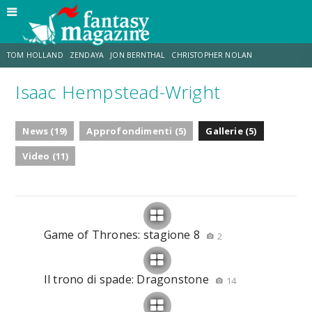
TOM HOLLAND
ZENDAYA
JON BERNTHAL
CHRISTOPHER NOLAN
Isaac Hempstead-Wright
STRANIMONDI
LUCCA COMICS & GAMES
ODISSEA
CHRIS MCKENNA
News (19)
Approfondimenti (5)
Gallerie (5)
DESTIN DANIEL CRETTON
ERIK SOMMERS
Video (11)
Game of Thrones: stagione 8
2
Il trono di spade: Dragonstone
14