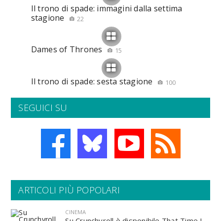
Il trono di spade: immagini dalla settima
stagione
22
Dames of Thrones
15
Il trono di spade: sesta stagione
100
SEGUICI SU
ARTICOLI PIÙ POPOLARI
CINEMA
Su Crunchyroll è disponibile That Time I