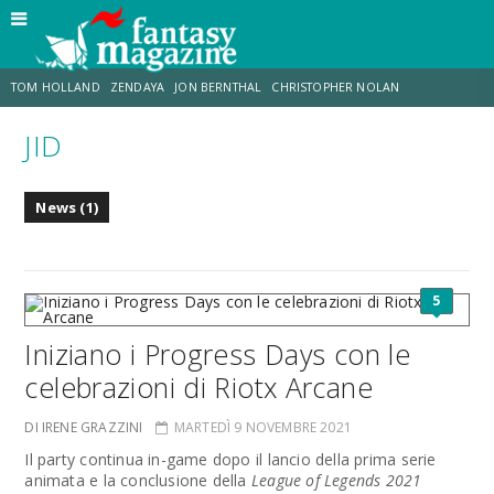
TOM HOLLAND
ZENDAYA
JON BERNTHAL
CHRISTOPHER NOLAN
JID
STRANIMONDI
LUCCA COMICS & GAMES
ODISSEA
TRAMELL TILLMAN
News (1)
CHRIS MCKENNA
ERIK SOMMERS
5
Iniziano i Progress Days con le
celebrazioni di Riotx Arcane
DI IRENE GRAZZINI
MARTEDÌ 9 NOVEMBRE 2021
Il party continua in-game dopo il lancio della prima serie
animata e la conclusione della
League of Legends 2021