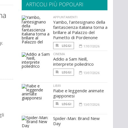
ARTICOLI PIÙ POPOLARI
una
APPUNTAMENTI
Yambo, l’antesignano della
fantascienza italiana torna a
brillare al Palazzo del
Fumetto di Pordenone
y.
LEGGI
17/07/2026
CINEMA
Addio a Sam Neill,
interprete poliedrico
LEGGI
13/07/2026
LIBRI
Fiabe e leggende animate
giapponesi
LEGGI
13/07/2026
gli
Spider-Man: Brand New
Day