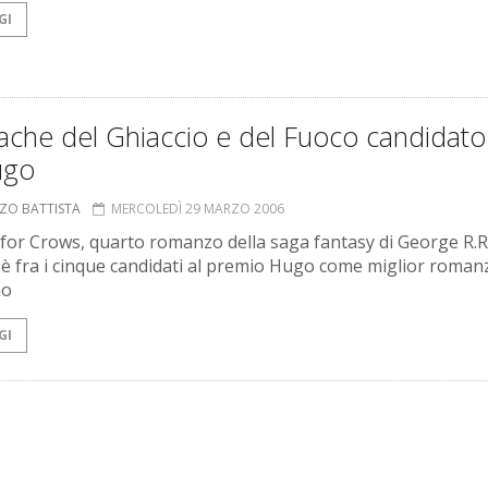
GI
ache del Ghiaccio e del Fuoco candidato
ugo
NZO BATTISTA
MERCOLEDÌ 29 MARZO 2006
 for Crows, quarto romanzo della saga fantasy di George R.R
 è fra i cinque candidati al premio Hugo come miglior roman
no
GI