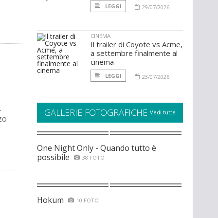
LEGGI
29/07/2026
CINEMA
Il trailer di Coyote vs Acme,
a settembre finalmente al
cinema
LEGGI
23/07/2026
.
GALLERIE FOTOGRAFICHE
Vedi tutte
zo
One Night Only - Quando tutto è
possibile
38 FOTO
Hokum
10 FOTO