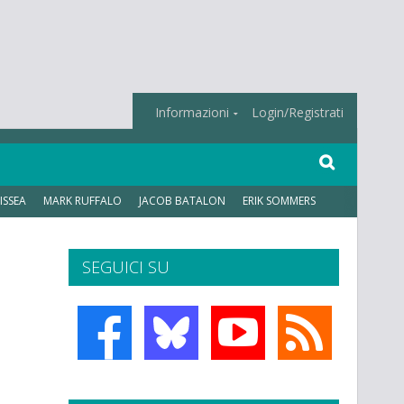
Informazioni
Login/Registrati
ISSEA
MARK RUFFALO
JACOB BATALON
ERIK SOMMERS
SEGUICI SU