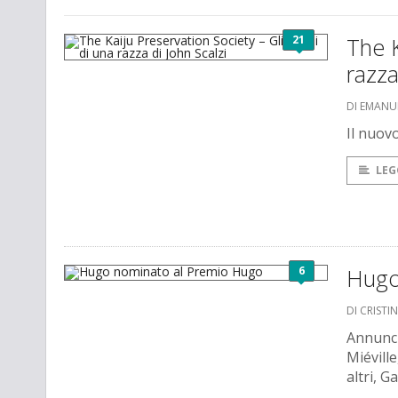
21
The K
razza
DI EMANU
Il nuov
LEG
6
Hugo
DI CRISTI
Annunci
Miéville
altri, 