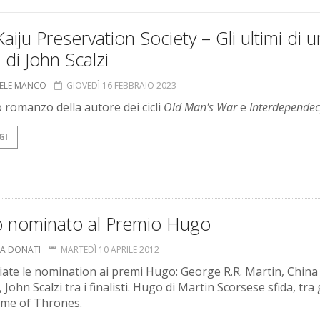
aiju Preservation Society – Gli ultimi di 
 di John Scalzi
ELE MANCO
GIOVEDÌ 16 FEBBRAIO 2023
o romanzo della autore dei cicli
Old Man's War
e
Interdependec
GI
 nominato al Premio Hugo
NA DONATI
MARTEDÌ 10 APRILE 2012
ate le nomination ai premi Hugo: George R.R. Martin, China
, John Scalzi tra i finalisti. Hugo di Martin Scorsese sfida, tra 
Game of Thrones.