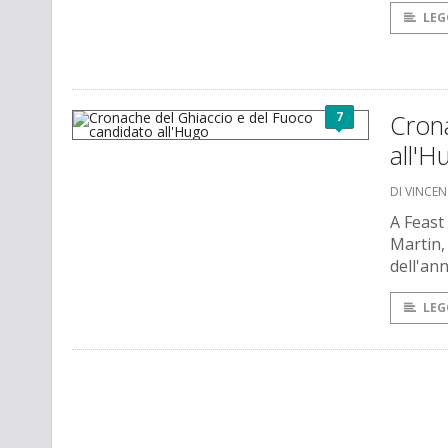
LEG
7
Cron
all'H
DI VINCE
A Feast
Martin,
dell'an
LEG