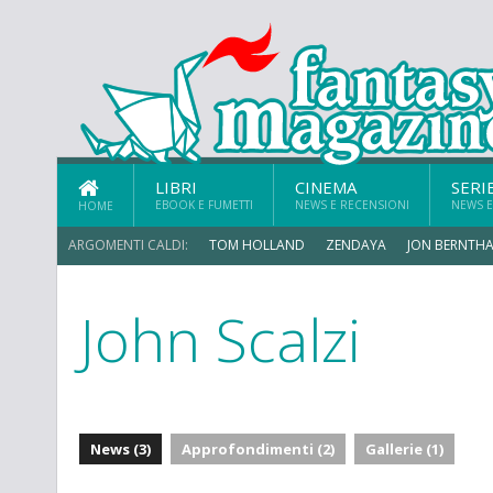
LIBRI
CINEMA
SERI
EBOOK E FUMETTI
NEWS E RECENSIONI
NEWS E
HOME
ARGOMENTI CALDI:
TOM HOLLAND
ZENDAYA
JON BERNTHA
John Scalzi
News (3)
Approfondimenti (2)
Gallerie (1)