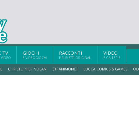
E TV
GIOCHI
RACCONTI
VIDEO
 VIDEO
E VIDEOGIOCHI
E FUMETTI ORIGINALI
E GALLERIE
L
CHRISTOPHER NOLAN
STRANIMONDI
LUCCA COMICS & GAMES
OD