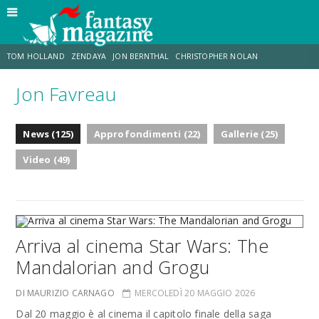
TOM HOLLAND
ZENDAYA
JON BERNTHAL
CHRISTOPHER NOLAN
Jon Favreau
STRANIMONDI
LUCCA COMICS & GAMES
ODISSEA
TRAMELL TILLMAN
News (125)
Approfondimenti (22)
Gallerie (25)
CHRIS MCKENNA
ERIK SOMMERS
Video (49)
Arriva al cinema Star Wars: The
Mandalorian and Grogu
DI MAURIZIO CARNAGO
MERCOLEDÌ 20 MAGGIO 2026
Dal 20 maggio è al cinema il capitolo finale della saga