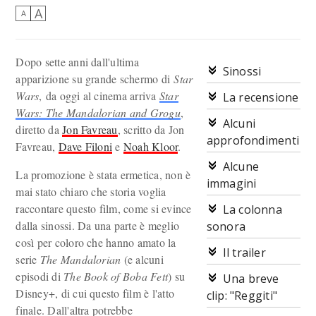
A
A
Dopo sette anni dall'ultima
Sinossi
apparizione su grande schermo di
Star
Wars
, da oggi al cinema arriva
Star
La recensione
Wars: The Mandalorian and Grogu
,
Alcuni
diretto da
Jon Favreau
, scritto da Jon
approfondimenti
Favreau,
Dave Filoni
e
Noah Kloor
.
Alcune
La promozione è stata ermetica, non è
immagini
mai stato chiaro che storia voglia
raccontare questo film, come si evince
La colonna
dalla sinossi. Da una parte è meglio
sonora
così per coloro che hanno amato la
Il trailer
serie
The Mandalorian
(e alcuni
episodi di
The Book of Boba Fett
) su
Una breve
Disney+, di cui questo film è l'atto
clip: "Reggiti"
finale. Dall'altra potrebbe