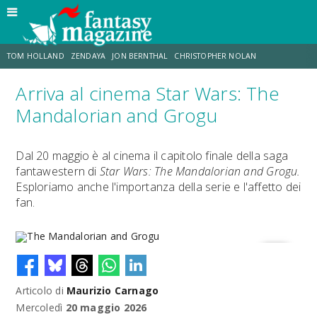
TOM HOLLAND
ZENDAYA
JON BERNTHAL
CHRISTOPHER NOLAN
Arriva al cinema Star Wars: The
STRANIMONDI
LUCCA COMICS & GAMES
ODISSEA
MARK RUFFALO
Mandalorian and Grogu
JACOB BATALON
ERIK SOMMERS
Dal 20 maggio è al cinema il capitolo finale della saga
fantawestern di
Star Wars: The Mandalorian and Grogu.
Esploriamo anche l'importanza della serie e l'affetto dei
fan.
Articolo di
Maurizio Carnago
The Mandalorian and Grogu
Mercoledì
20 maggio 2026