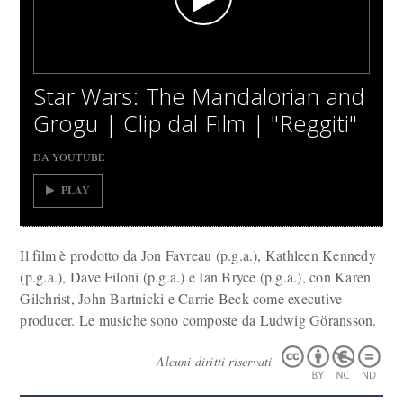
Star Wars: The Mandalorian and
Grogu | Clip dal Film | "Reggiti"
DA YOUTUBE
PLAY
Il film è prodotto da Jon Favreau (p.g.a.), Kathleen Kennedy
(p.g.a.), Dave Filoni (p.g.a.) e Ian Bryce (p.g.a.), con Karen
Gilchrist, John Bartnicki e Carrie Beck come executive
producer. Le musiche sono composte da Ludwig Göransson.
Alcuni diritti riservati