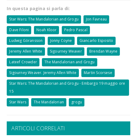
In questa pagina si parla di:
Star Wars: The Mandalorian and Grogu
Jon Favreau
Dave Filoni
Noah Kloor
Pedro Pascal
Ludwig Göransson
Jonny Coyne
Giancarlo Esposito
Jeremy Allen White
Sigourney Weaver
Brendan Wayne
Lateef Crowder
The Mandalorian and Grogu
Sigourney Weaver. Jeremy Allen White
Martin Scorsese
Star Wars: The Mandalorian and Grogu - Embargo 19 maggio ore
15
Star Wars
The Mandalorian
grogu
ARTICOLI CORRELATI