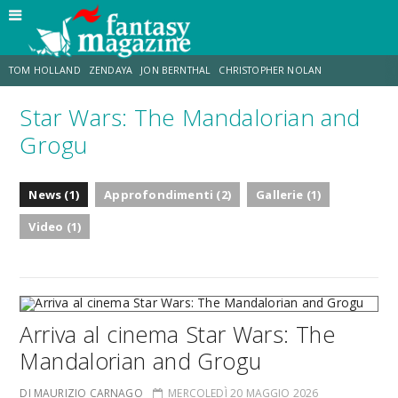
TOM HOLLAND
ZENDAYA
JON BERNTHAL
CHRISTOPHER NOLAN
Star Wars: The Mandalorian and
STRANIMONDI
LUCCA COMICS & GAMES
ODISSEA
CHRIS MCKENNA
Grogu
DESTIN DANIEL CRETTON
ERIK SOMMERS
News (1)
Approfondimenti (2)
Gallerie (1)
Video (1)
Arriva al cinema Star Wars: The
Mandalorian and Grogu
DI MAURIZIO CARNAGO
MERCOLEDÌ 20 MAGGIO 2026