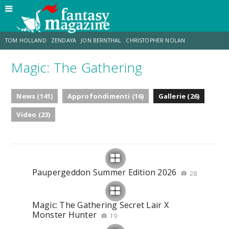
TOM HOLLAND
ZENDAYA
JON BERNTHAL
CHRISTOPHER NOLAN
Magic: The Gathering
STRANIMONDI
LUCCA COMICS & GAMES
ODISSEA
CHRIS MCKENNA
News (141)
Approfondimenti (16)
Gallerie (26)
DESTIN DANIEL CRETTON
ERIK SOMMERS
Video (23)
Paupergeddon Summer Edition 2026
28
Magic: The Gathering Secret Lair X
Monster Hunter
19