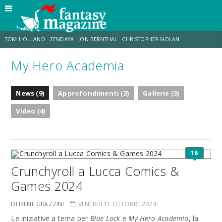
TOM HOLLAND
ZENDAYA
JON BERNTHAL
CHRISTOPHER NOLAN
My Hero Academia
STRANIMONDI
LUCCA COMICS & GAMES
ODISSEA
CHRIS MCKENNA
News (9)
Approfondimenti (3)
Gallerie (3)
DESTIN DANIEL CRETTON
ERIK SOMMERS
Video (4)
16
Crunchyroll a Lucca Comics &
Games 2024
DI IRENE GRAZZINI
VENERDÌ 11 OTTOBRE 2024
Le iniziative a tema per
Blue Lock
e
My Hero Academia
, la